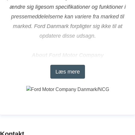
ændre sig ligesom specifikationer og funktioner i
pressemeddelelserne kan variere fra marked til
marked. Ford Danmark forpligter sig ikke til at
opdatere disse udsagn.
About Ford Motor Company
Ford Motor Company is a global company based in
Læs mere
Dearborn, Michigan, that is committed to helping
build a better world, where every person is free to
move and pursue their dreams. The company’s
Ford+ plan for growth and value creation combines
existing strengths, new capabilities and always-on
relationships with customers to enrich experiences
for and deepen the loyalty of those customers. Ford
Kontakt