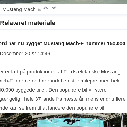
owned and six unconsolidated joint venture
Mustang Mach-E
facilities) with four centres based in Cologne,
Relateret materiale
Germany; Valencia, Spain and at our joint venture in
Craiova, Romania and Kocaeli, Türkiye. Ford
employs approximately 34,000 people at its wholly
ord har nu bygget Mustang Mach-E nummer 150.000
owned facilities and consolidated joint ventures and
 December 2022 14:46
approximately 54,000 people including
unconsolidated businesses across Europe.
More
er er fart på produktionen af Fords elektriske Mustang
information about the company, its products and
ach-E, der netop har rundet en stor milepæl med hele
Ford Credit is available at corporate.ford.com.
50.000 byggede biler. Den populære bil vil være
lgængelig i hele 37 lande fra næste år, mens endnu flere
nde kan se frem til at lancere den populære bil.