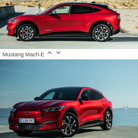
freedom of movement that goes hand-in-hand with
looking after the planet and each other. T
he
company’s Ford+ plan, with Model e, Ford Pro and
the Ford Blue business units is accelerating its
European transformation to an all-electric and
Mustang Mach-E
carbon neutral future by 2035. The company is
driving forward with bold, new EVs, each one
designed with European drivers in mind and
innovating with services to help people connect,
communities grow, and businesses thrive.
Selling
and servicing Ford vehicles in 50 individual
European markets,
operations also include the Ford
Motor Credit Company, Ford Customer Service
Division and 14 manufacturing facilities (eight wholly