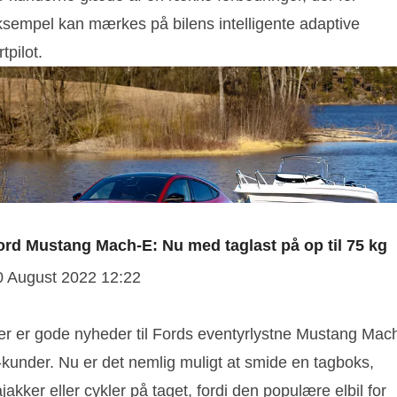
ksempel kan mærkes på bilens intelligente adaptive
rtpilot.
ord Mustang Mach-E: Nu med taglast på op til 75 kg
0 August 2022 12:22
er er gode nyheder til Fords eventyrlystne Mustang Mac
-kunder. Nu er det nemlig muligt at smide en tagboks,
jakker eller cykler på taget, fordi den populære elbil for