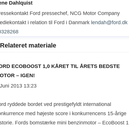
ene Dahlquist
about 183,000 employees and 65 plants worldwide,
ressekontakt
Ford pressechef, NCG Motor Company
the company’s automotive brands include Ford and
diekontakt i relation til Ford i Danmark
lendah@ford.dk
Lincoln. The company provides financial services
0328268
through Ford Motor Credit Company. For more
Relateret materiale
information regarding Ford and its products
worldwide, please visit
www.corporate.ford.com
.
ORD ECOBOOST 1,0 KÅRET TIL ÅRETS BEDSTE
OTOR – IGEN!
 Juni 2013 13:23
rd ryddede bordet ved prestigefyldt international
onkurrence med højeste score i konkurrencens 15-årige
istorie. Fords bomstærke mini benzinmotor – EcoBoost 1