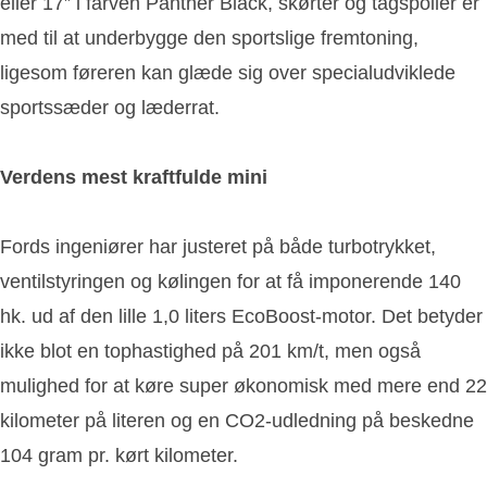
eller 17” i farven Panther Black, skørter og tagspoiler er
med til at underbygge den sportslige fremtoning,
ligesom føreren kan glæde sig over specialudviklede
sportssæder og læderrat.
Verdens mest kraftfulde mini
Fords ingeniører har justeret på både turbotrykket,
ventilstyringen og kølingen for at få imponerende 140
hk. ud af den lille 1,0 liters EcoBoost-motor. Det betyder
ikke blot en tophastighed på 201 km/t, men også
mulighed for at køre super økonomisk med mere end 22
kilometer på literen og en CO2-udledning på beskedne
104 gram pr. kørt kilometer.