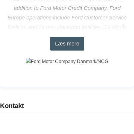
addition to Ford Motor Credit Company, Ford
Europe operations include Ford Customer Service
Division and 24 manufacturing facilities (13 wholly
owned or consolidated joint venture facilities and 11
Læs mere
unconsolidated joint venture facilities). The first Ford
cars were shipped to Europe in 1903 – the same
year Ford Motor Company was founded. European
production started in 1911.
About Ford Motor Company
Kontakt
Ford Motor Company, a global automotive industry
leader based in Dearborn, Mich., manufactures or
distributes automobiles across six continents. With