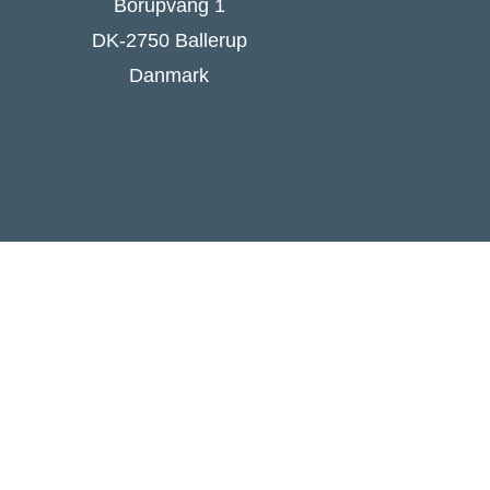
Borupvang 1
DK-2750 Ballerup
Danmark
Ford Danmarks hjemmeside
Følg Ford Danmark på Facebook
Ford Europa - online press kit