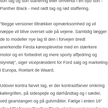
sort tag og sort staffering eller omvendt i en dyb sort -
Panther Black - med rødt tag og rød staffering.
”Begge versioner tiltrækker opmærksomhed og vil
næppe vil blive overset ude på vejene. Samtidig lægger
de to modeller nye lag til den i forvejen bredt
anerkendte Fiesta køreoplevelse med en stærkere
motor og en forbedret og mere sporty affjedring og
styretøj”, siger vicepræsident for Ford salg og marketing
i Europa, Roelant de Waard.
Udover kontra farvet tag, er der kontrastfarver omkring
kølergrillen, på sidespejle og dørhåndtag og i sæder,
ved gearstangen og på gulvmåtter. Fælge i enten 16”