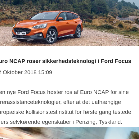
uro NCAP roser sikkerhedsteknologi i Ford Focus
2 Oktober 2018 15:09
en nye Ford Focus høster ros af Euro NCAP for sine
rerassistanceteknologier, efter at det uafhængige
ropæiske kollisionstestinstitut for første gang testede
ilers selvkørende egenskaber i Penzing, Tyskland.