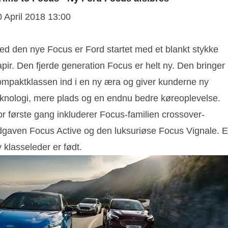
0 April 2018 13:00
ed den nye Focus er Ford startet med et blankt stykke
pir. Den fjerde generation Focus er helt ny. Den bringer
ompaktklassen ind i en ny æra og giver kunderne ny
eknologi, mere plads og en endnu bedre køreoplevelse.
or første gang inkluderer Focus-familien crossover-
dgaven Focus Active og den luksuriøse Focus Vignale. 
 klasseleder er født.