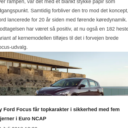
ver rampen, var det med et blankt stykke papir som
dgangspunkt. Samtidig forbliver den tro mod det koncept
ord lancerede for 20 år siden med førende køredynamik.
odtagelsen har været så positiv, at nu også en 182 hest
riant af kernemodellen tilføjes til det i forvejen brede
ocus-udvalg.
y Ford Focus får topkarakter i sikkerhed med fem
tjerner i Euro NCAP