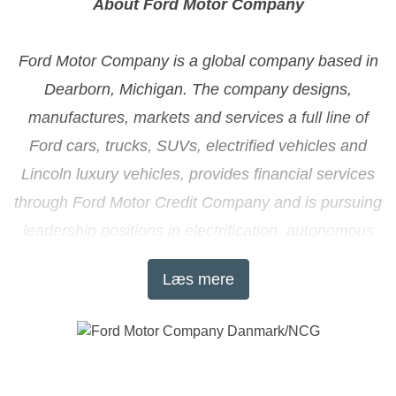
About Ford Motor Company
Ford Motor Company is a global company based in
Dearborn, Michigan. The company designs,
manufactures, markets and services a full line of
Ford cars, trucks, SUVs, electrified vehicles and
Lincoln luxury vehicles, provides financial services
through Ford Motor Credit Company and is pursuing
leadership positions in electrification, autonomous
vehicles and mobility solutions. Ford employs
Læs mere
approximately 200,000 people worldwide. For more
information regarding Ford, its products and Ford
Motor Credit Company, please visit
www.corporate.ford.com
.