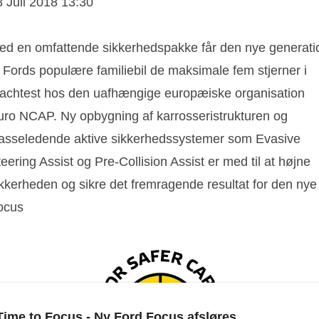
8 Juli 2018 13:30
ed en omfattende sikkerhedspakke får den nye generati
 Fords populære familiebil de maksimale fem stjerner i
rachtest hos den uafhængige europæiske organisation
uro NCAP. Ny opbygning af karrosseristrukturen og
lasseledende aktive sikkerhedssystemer som Evasive
eering Assist og Pre-Collision Assist er med til at højne
ikkerheden og sikre det fremragende resultat for den nye
ocus
Time to Focus - Ny Ford Focus afsløres