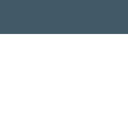
Følg Ford Danmark på Facebook
Ford Europa - online press kit