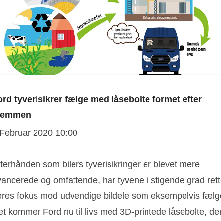
ord tyverisikrer fælge med låsebolte formet efter
temmen
 Februar 2020 10:00
terhånden som bilers tyverisikringer er blevet mere
vancerede og omfattende, har tyvene i stigende grad rett
eres fokus mod udvendige bildele som eksempelvis fælg
et kommer Ford nu til livs med 3D-printede låsebolte, de