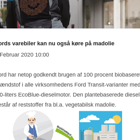
ords varebiler kan nu også køre på madolie
 Februar 2020 10:00
ord har netop godkendt brugen af 100 procent biobasere
rændstof i alle virksomhedens Ford Transit-varianter me
,0-liters EcoBlue-dieselmotor. Den plantebaserede diesel
står af reststoffer fra bl.a. vegetabilsk madolie.