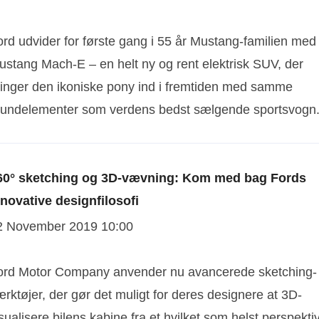
ord udvider for første gang i 55 år Mustang-familien med
ustang Mach-E – en helt ny og rent elektrisk SUV, der
ringer den ikoniske pony ind i fremtiden med samme
rundelementer som verdens bedst sælgende sportsvogn
60° sketching og 3D-vævning: Kom med bag Fords
nnovative designfilosofi
2 November 2019 10:00
ord Motor Company anvender nu avancerede sketching-
rktøjer, der gør det muligt for deres designere at 3D-
sualisere bilens kabine fra et hvilket som helst perspekti