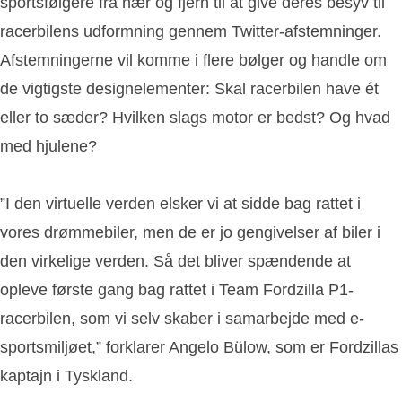
sportsfølgere fra nær og fjern til at give deres besyv til
racerbilens udformning gennem Twitter-afstemninger.
Afstemningerne vil komme i flere bølger og handle om
de vigtigste designelementer: Skal racerbilen have ét
eller to sæder? Hvilken slags motor er bedst? Og hvad
med hjulene?
”I den virtuelle verden elsker vi at sidde bag rattet i
vores drømmebiler, men de er jo gengivelser af biler i
den virkelige verden. Så det bliver spændende at
opleve første gang bag rattet i Team Fordzilla P1-
racerbilen, som vi selv skaber i samarbejde med e-
sportsmiljøet,” forklarer Angelo Bülow, som er Fordzillas
kaptajn i Tyskland.