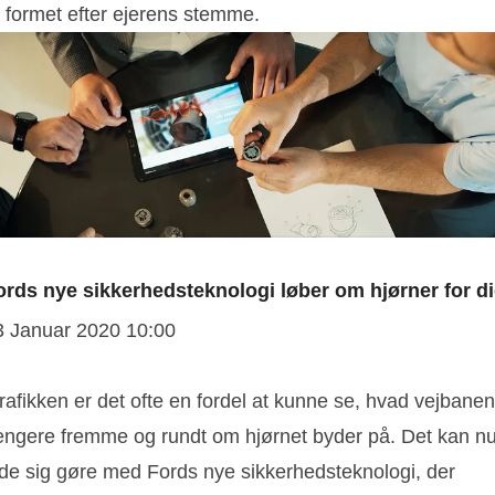
r formet efter ejerens stemme.
ords nye sikkerhedsteknologi løber om hjørner for d
3 Januar 2020 10:00
trafikken er det ofte en fordel at kunne se, hvad vejbanen
ængere fremme og rundt om hjørnet byder på. Det kan n
ade sig gøre med Fords nye sikkerhedsteknologi, der