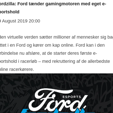
ordzilla: Ford tænder gamingmotoren med eget e-
portshold
9 August 2019 20:00
den virtuelle verden sætter millioner af mennesker sig b
ttet i en Ford og kører om kap online. Ford kan i den
rbindelse nu afsløre, at de starter deres første e-
ortshold i racerløb – med rekruttering af de allerbedste
line racerkørere.