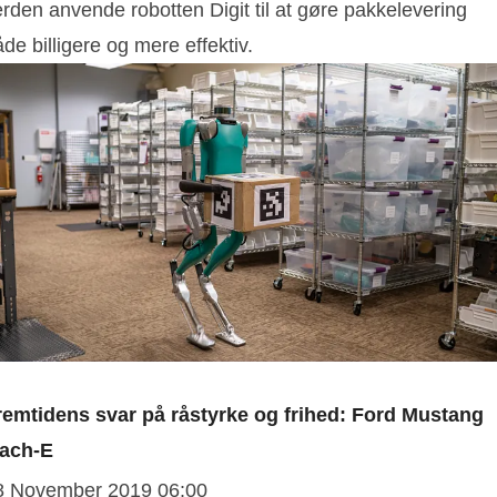
rden anvende robotten Digit til at gøre pakkelevering
de billigere og mere effektiv.
remtidens svar på råstyrke og frihed: Ford Mustang
ach-E
8 November 2019 06:00