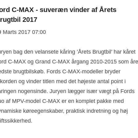
ord C-MAX - suveræn vinder af Årets
rugtbil 2017
9 Marts 2017 07:00
ryen bag den velansete kåring ’Årets Brugtbil’ har kåret
ord C-MAX og Grand C-MAX årgang 2010-2015 som åre
edste brugtbilskøb. Fords C-MAX-modeller bryder
korden og vinder titlen med det højeste antal point i
åringen nogensinde. Juryen lægger især vægt på Fords
uo af MPV-model C-MAX er en komplet pakke med
ynamiske køreegenskaber, praktisk indretning og høj
iftssikkerhed.