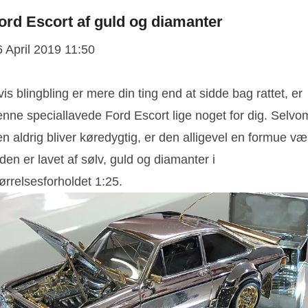
ord Escort af guld og diamanter
6 April 2019 11:50
is blingbling er mere din ting end at sidde bag rattet, er
enne speciallavede Ford Escort lige noget for dig. Selvo
n aldrig bliver køredygtig, er den alligevel en formue væ
den er lavet af sølv, guld og diamanter i
ørrelsesforholdet 1:25.