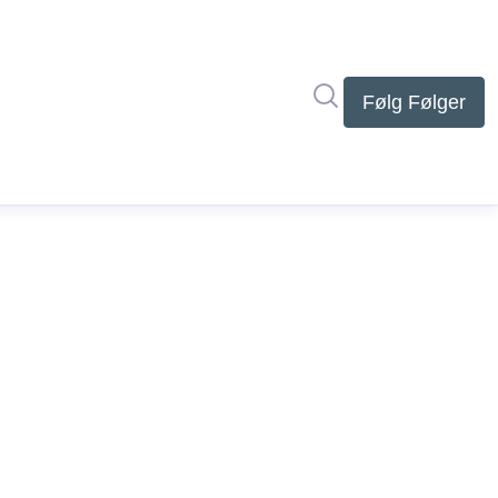
Søg i nyhedsrumme
Følg
Følger