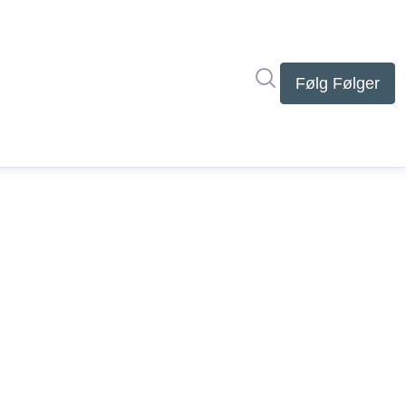
Søg i nyhedsrumme
Følg
Følger