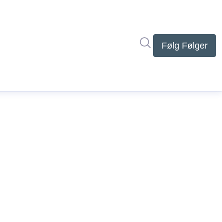
Søg i nyhedsrumme
Følg
Følger