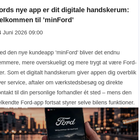
ords nye app er dit digitale handskerum:
elkommen til ’minFord’
4 Juni 2026 09:00
ed den nye kundeapp ’minFord’ bliver det endnu
emmere, mere overskueligt og mere trygt at være Ford-
er. Som et digitalt handskerum giver appen dig overblik
ver service, aftaler om værkstedsbesøg og direkte
ntakt til din personlige forhandler ét sted – mens den
lkendte Ford-app fortsat styrer selve bilens funktioner.