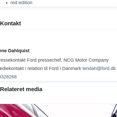
red edition
Kontakt
ene Dahlquist
ressekontakt
Ford pressechef, NCG Motor Company
diekontakt i relation til Ford i Danmark
lendah@ford.dk
0328268
Relateret media