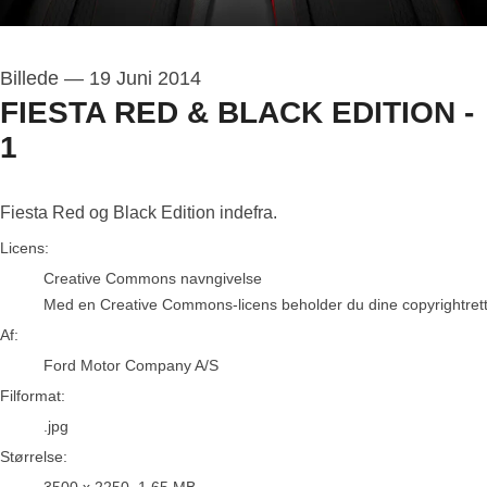
Billede
—
19 Juni 2014
FIESTA RED & BLACK EDITION -
1
Fiesta Red og Black Edition indefra.
Ford Motor Company A/S
Licens:
Creative Commons navngivelse
Med en Creative Commons-licens beholder du dine copyrightrettigh
Af:
Ford Motor Company A/S
Filformat:
.jpg
Størrelse: