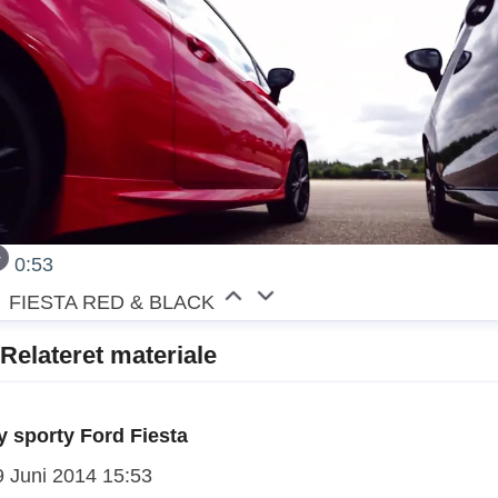
0:53
FIESTA RED & BLACK
Relateret materiale
y sporty Ford Fiesta
9 Juni 2014 15:53