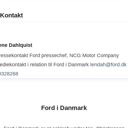
Kontakt
ene Dahlquist
ressekontakt
Ford pressechef, NCG Motor Company
diekontakt i relation til Ford i Danmark
lendah@ford.dk
0328268
Ford i Danmark