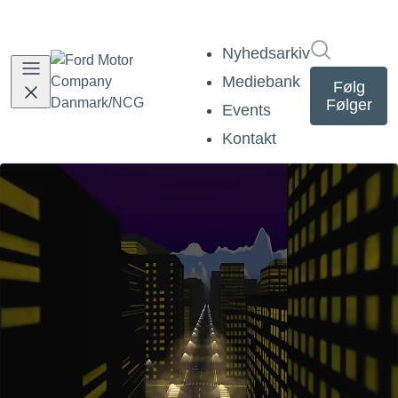
Søg i nyh
Nyhedsarkiv
Mediebank
Følg
Følger
Events
Kontakt