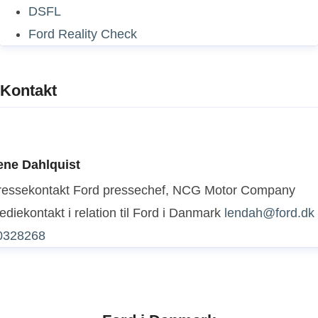
DSFL
Ford Reality Check
Kontakt
ene Dahlquist
ressekontakt
Ford pressechef, NCG Motor Company
diekontakt i relation til Ford i Danmark
lendah@ford.dk
0328268