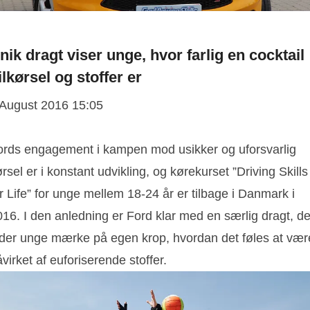
nik dragt viser unge, hvor farlig en cocktail
ilkørsel og stoffer er
 August 2016 15:05
ords engagement i kampen mod usikker og uforsvarlig
rsel er i konstant udvikling, og kørekurset ”Driving Skills
r Life” for unge mellem 18-24 år er tilbage i Danmark i
16. I den anledning er Ford klar med en særlig dragt, de
ader unge mærke på egen krop, hvordan det føles at vær
virket af euforiserende stoffer.