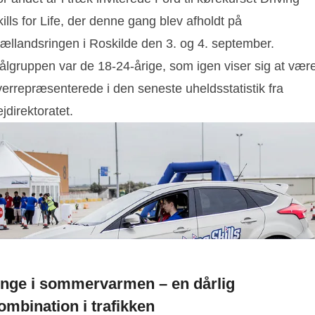
ills for Life, der denne gang blev afholdt på
jællandsringen i Roskilde den 3. og 4. september.
ålgruppen var de 18-24-årige, som igen viser sig at vær
verrepræsenterede i den seneste uheldsstatistik fra
jdirektoratet.
nge i sommervarmen – en dårlig
ombination i trafikken