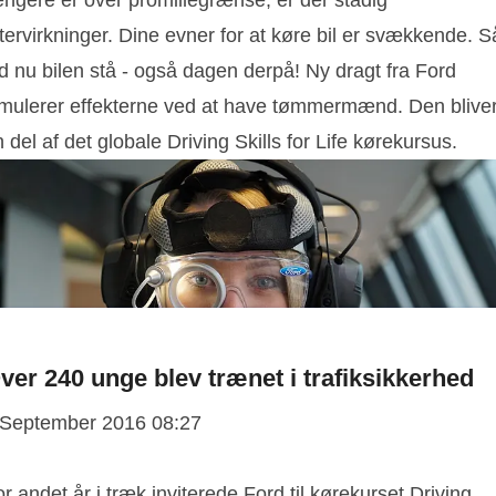
ængere er over promillegrænse, er der stadig
tervirkninger. Dine evner for at køre bil er svækkende. S
d nu bilen stå - også dagen derpå! Ny dragt fra Ford
imulerer effekterne ved at have tømmermænd. Den blive
 del af det globale Driving Skills for Life kørekursus.
ver 240 unge blev trænet i trafiksikkerhed
 September 2016 08:27
r andet år i træk inviterede Ford til kørekurset Driving