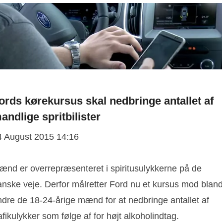
ords kørekursus skal nedbringe antallet af
andlige spritbilister
4 August 2015 14:16
ænd er overrepræsenteret i spiritusulykkerne på de
anske veje. Derfor målretter Ford nu et kursus mod bland
ndre de 18-24-årige mænd for at nedbringe antallet af
afikulykker som følge af for højt alkoholindtag.