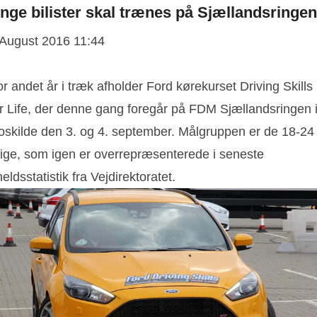
nge bilister skal trænes på Sjællandsringen
 August 2016 11:44
r andet år i træk afholder Ford kørekurset Driving Skills
or Life, der denne gang foregår på FDM Sjællandsringen 
oskilde den 3. og 4. september. Målgruppen er de 18-24
rige, som igen er overrepræsenterede i seneste
eldsstatistik fra Vejdirektoratet.