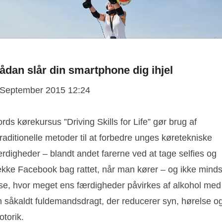
ådan slår din smartphone dig ihjel
 September 2015 12:24
rds kørekursus ”Driving Skills for Life” gør brug af
raditionelle metoder til at forbedre unges køretekniske
rdigheder – blandt andet farerne ved at tage selfies og
jekke Facebook bag rattet, når man kører – og ikke minds
ise, hvor meget ens færdigheder påvirkes af alkohol med
n såkaldt fuldemandsdragt, der reducerer syn, hørelse o
torik.