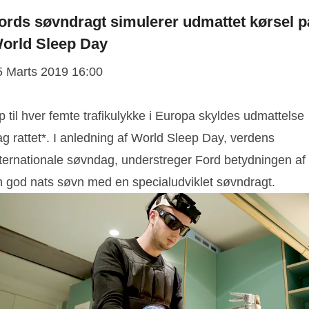
ords søvndragt simulerer udmattet kørsel p
orld Sleep Day
5 Marts 2019 16:00
p til hver femte trafikulykke i Europa skyldes udmattelse
g rattet*. I anledning af World Sleep Day, verdens
nternationale søvndag, understreger Ford betydningen af
n god nats søvn med en specialudviklet søvndragt.