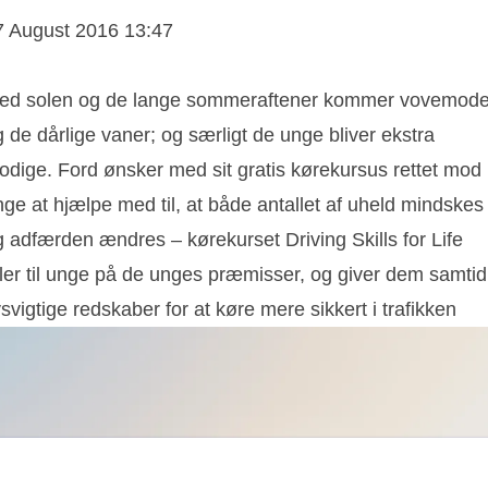
7 August 2016 13:47
ed solen og de lange sommeraftener kommer vovemode
 de dårlige vaner; og særligt de unge bliver ekstra
odige. Ford ønsker med sit gratis kørekursus rettet mod
ge at hjælpe med til, at både antallet af uheld mindskes
g adfærden ændres – kørekurset Driving Skills for Life
aler til unge på de unges præmisser, og giver dem samtid
vsvigtige redskaber for at køre mere sikkert i trafikken