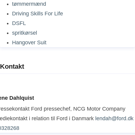
tømmermænd
Driving Skills For Life
DSFL
spritkørsel
Hangover Suit
Kontakt
ene Dahlquist
ressekontakt
Ford pressechef, NCG Motor Company
diekontakt i relation til Ford i Danmark
lendah@ford.dk
0328268