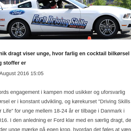
nik dragt viser unge, hvor farlig en cocktail bilkørsel
g stoffer er
 August 2016 15:05
ords engagement i kampen mod usikker og uforsvarlig
rsel er i konstant udvikling, og kørekurset ”Driving Skills
r Life” for unge mellem 18-24 år er tilbage i Danmark i
16. I den anledning er Ford klar med en særlig dragt, de
ader unge mærke på egen krop, hvordan det føles at vær