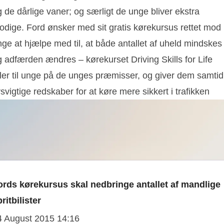
 de dårlige vaner; og særligt de unge bliver ekstra
odige. Ford ønsker med sit gratis kørekursus rettet mod
ge at hjælpe med til, at både antallet af uheld mindskes
g adfærden ændres – kørekurset Driving Skills for Life
aler til unge på de unges præmisser, og giver dem samtid
vsvigtige redskaber for at køre mere sikkert i trafikken
ords kørekursus skal nedbringe antallet af mandlige
ritbilister
4 August 2015 14:16