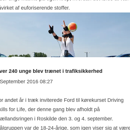
virket af euforiserende stoffer.
ver 240 unge blev trænet i trafiksikkerhed
 September 2016 08:27
r andet år i træk inviterede Ford til kørekurset Driving
ills for Life, der denne gang blev afholdt på
jællandsringen i Roskilde den 3. og 4. september.
ålgruppen var de 18-24-årige, som igen viser sig at vær