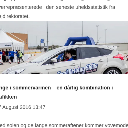
verrepræsenterede i den seneste uheldsstatistik fra
jdirektoratet.
nge i sommervarmen – en dårlig kombination i
rafikken
7 August 2016 13:47
ed solen og de lange sommeraftener kommer vovemode