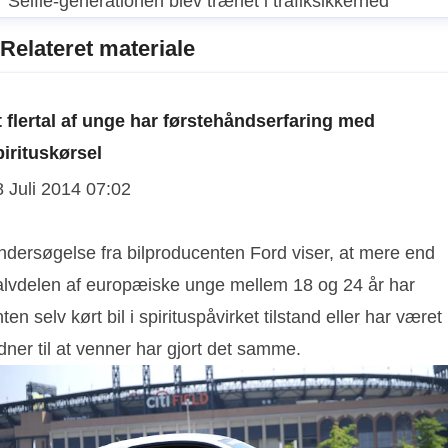
Selfie-generationen blev trænet i trafiksikkerhed
Relateret materiale
t flertal af unge har førstehåndserfaring med
pirituskørsel
8 Juli 2014 07:02
ndersøgelse fra bilproducenten Ford viser, at mere end
alvdelen af europæiske unge mellem 18 og 24 år har
ten selv kørt bil i spirituspåvirket tilstand eller har været
dner til at venner har gjort det samme.