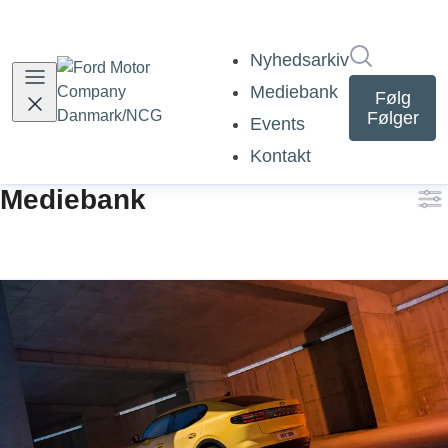
Søg i nyh
Nyhedsarkiv
Mediebank
Følg
Følger
Events
Kontakt
Mediebank