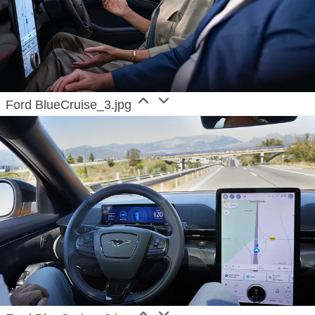
Ford BlueCruise_3.jpg