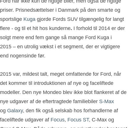
Ford har ikke kun de rigtige biler, men også de rigtige
priser. Prisnedsættelser i Danmark på den smarte og
sportslige
Kuga
gjorde Fords SUV tilgængelig for langt
flere - og til et hit hos kunderne
.
I forhold til 2014 er der
solgt mere end fem gange så mange Ford Kuga i
2015 – en utrolig vækst i et segment, der er vigtigere
end nogensinde før.
2015 var, mildest talt, meget omfattende for Ford, når
det kommer til introduktionen af nye og faceliftede
modeller. Den nye Mondeo blev ikke blot flankeret af de
nye udgaver af de eftertragtede familiebiler
S-Max
og
Galaxy
, den fik også selskab hos forhandlerne af
faceliftede udgaver af
Focus
,
Focus ST
, C-Max og