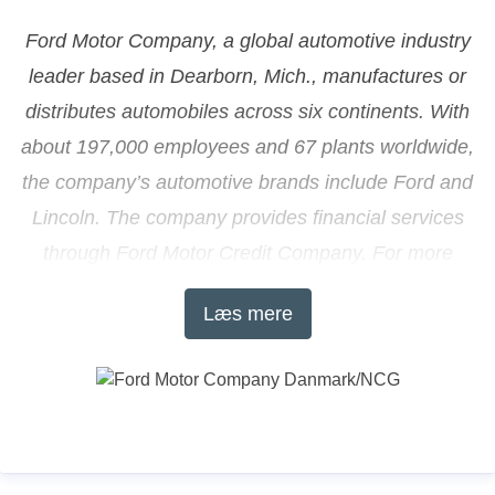
Ford Motor Company, a global automotive industry
leader based in Dearborn, Mich., manufactures or
distributes automobiles across six continents. With
about 197,000 employees and 67 plants worldwide,
the company’s automotive brands include Ford and
Lincoln. The company provides financial services
through Ford Motor Credit Company. For more
information regarding Ford and its products
Læs mere
worldwide, please visit
www.corporate.ford.com
.
Ford of Europe
is responsible for producing, selling
and servicing Ford brand vehicles in 50 individual
markets and employs approximately 53,000