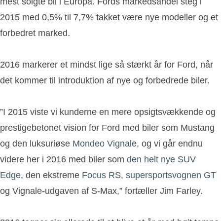
mest solgte bil i Europa. Fords markedsandel steg i
2015 med 0,5% til 7,7% takket være nye modeller og et
forbedret marked.
2016 markerer et mindst lige så stærkt år for Ford, når
det kommer til introduktion af nye og forbedrede biler.
”I 2015 viste vi kunderne en mere opsigtsvækkende og
prestigebetonet vision for Ford med biler som Mustang
og den luksuriøse
Mondeo Vignale
, og vi går endnu
videre her i 2016 med biler som
den helt nye SUV
Edge
, den ekstreme
Focus RS
,
supersportsvognen GT
og Vignale-udgaven af S-Max,” fortæller Jim Farley.