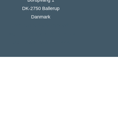
Borupvang 1
DK-2750 Ballerup
Danmark
Ford Danmarks hjemmeside
Følg Ford Danmark på Facebook
Ford Europa - online press kit