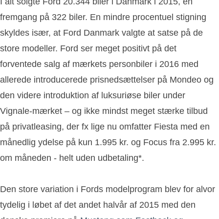
I alt solgte Ford 20.344 biler i Danmark i 2015, en
fremgang på 322 biler. En mindre procentuel stigning
skyldes især, at Ford Danmark valgte at satse på de
store modeller. Ford ser meget positivt på det
forventede salg af mærkets personbiler i 2016 med
allerede introducerede prisnedsættelser på Mondeo og
den videre introduktion af luksuriøse biler under
Vignale-mærket – og ikke mindst meget stærke tilbud
på privatleasing, der fx lige nu omfatter Fiesta med en
månedlig ydelse på kun 1.995 kr. og Focus fra 2.995 kr.
om måneden - helt uden udbetaling*.
Den store variation i Fords modelprogram blev for alvor
tydelig i løbet af det andet halvår af 2015 med den