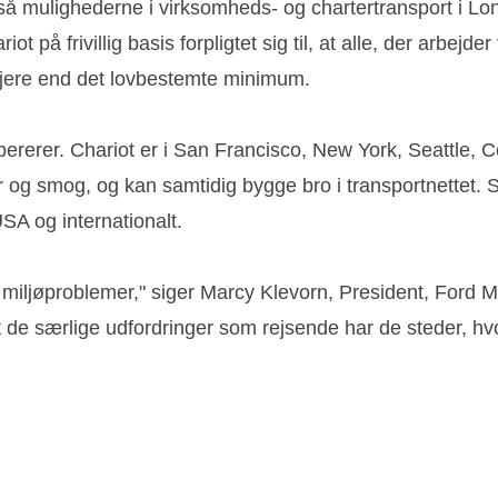
å mulighederne i virksomheds- og chartertransport i Lo
å frivillig basis forpligtet sig til, at alle, der arbejder
øjere end det lovbestemte minimum.
ererer. Chariot er i San Francisco, New York, Seattle, Co
r og smog, og kan samtidig bygge bro i transportnettet. 
SA og internationalt.
 miljøproblemer," siger Marcy Klevorn, President, Ford Mob
et de særlige udfordringer som rejsende har de steder, hvo