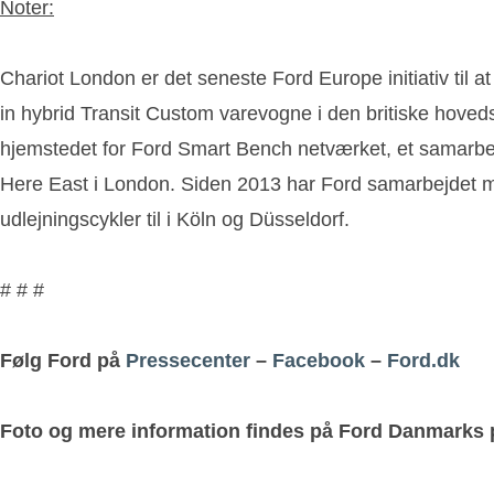
Noter:
Chariot London er det seneste Ford Europe initiativ til a
in hybrid Transit Custom varevogne i den britiske hoveds
hjemstedet for Ford Smart Bench netværket, et samarbej
Here East i London. Siden 2013 har Ford samarbejdet me
udlejningscykler til i Köln og Düsseldorf.
# # #
Følg Ford på
Pressecenter
–
Facebook
–
Ford.dk
Foto og mere information findes på Ford Danmarks