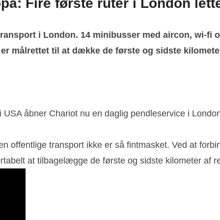
a: Fire første ruter i London lett
ansport i London. 14 minibusser med aircon, wi-fi og 
er målrettet til at dække de første og sidste kilomet
r i USA åbner Chariot nu en daglig pendleservice i London
den offentlige transport ikke er så fintmasket. Ved at f
tabelt at tilbagelægge de første og sidste kilometer af 