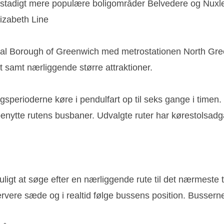
 stadigt mere populære boligområder Belvedere og Nuxley
izabeth Line
yal Borough of Greenwich med metrostationen North Gre
t samt nærliggende større attraktioner.
sperioderne køre i pendulfart op til seks gange i timen.
benytte rutens busbaner. Udvalgte ruter har kørestolsadg
igt at søge efter en nærliggende rute til det nærmeste t
re sæde og i realtid følge bussens position. Busserne k