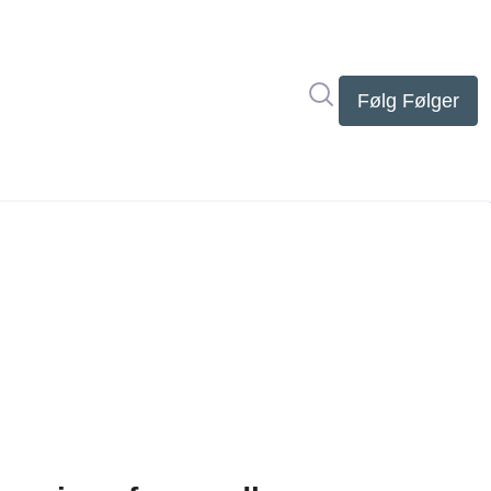
Søg i nyhedsrumme
Følg
Følger