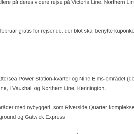
dlere på deres videre rejse på Victoria Line, Northern 
n 14. februar gratis for rejsende, der blot skal benytte 
tersea Power Station-kvarter og Nine Elms-området (der
Line, i Vauxhall og Northern Line, Kennington.
råder med nybyggeri, som Riverside Quarter-komplekset
verground og Gatwick Express