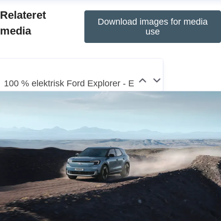
Relateret
powered and hybrid vehicles; Ford Model e,
Download images for media
media
inventing breakthrough EVs along with embedded
use
software that defines exceptional digital experiences
for all customers; and Ford Pro, helping commercial
customers transform and expand their businesses
100 % elektrisk Ford Explorer - E
with vehicles and services tailored to their needs.
Additionally, Ford is pursuing mobility solutions
through Ford Next, and provides financial services
through Ford Motor Credit Company. Ford employs
about 177,000 people worldwide. More information
about the company and its products and services is
available at corporate.ford.com.
Ford
, a global American brand woven into the fabric