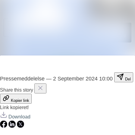
Søg i nyh
Nyhedsarkiv
Mediebank
Følg
Følger
Events
Kontakt
Pressemeddelelse
—
2 September 2024 10:00
Del
Share this story
Kopier link
Link kopieret!
Download