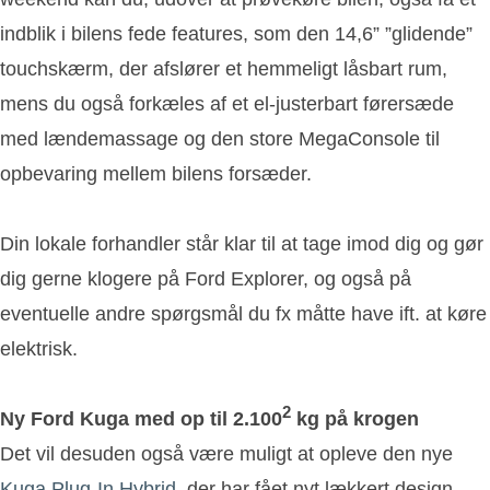
indblik i bilens fede features, som den 14,6” ”glidende”
touchskærm, der afslører et hemmeligt låsbart rum,
mens du også forkæles af et el-justerbart førersæde
med lændemassage og den store MegaConsole til
opbevaring mellem bilens forsæder.
Din lokale forhandler står klar til at tage imod dig og gør
dig gerne klogere på Ford Explorer, og også på
eventuelle andre spørgsmål du fx måtte have ift. at køre
elektrisk.
2
Ny Ford Kuga med op til 2.100
kg på krogen
Det vil desuden også være muligt at opleve den nye
Kuga Plug-In Hybrid
, der har fået nyt lækkert design,