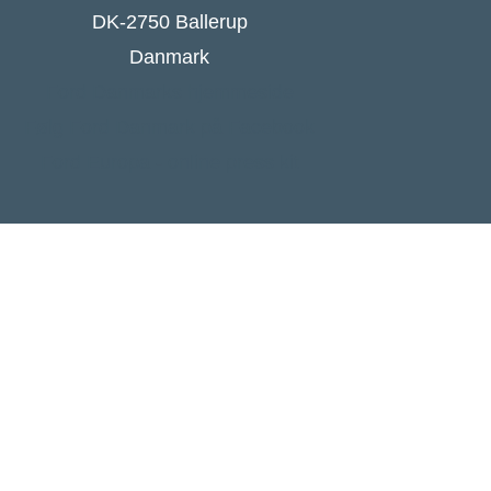
DK-2750 Ballerup
Danmark
Ford Danmarks hjemmeside
Følg Ford Danmark på Facebook
Ford Europa - online press kit