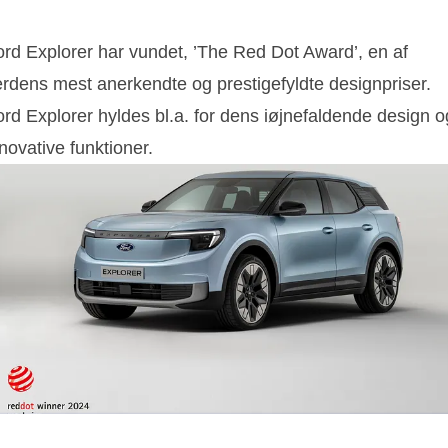
ord Explorer har vundet, ’The Red Dot Award’, en af
erdens mest anerkendte og prestigefyldte designpriser.
rd Explorer hyldes bl.a. for dens iøjnefaldende design o
novative funktioner.