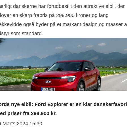
rligt danskerne har forudbestilt den attraktive elbil, der
dover en skarp frapris på 299.900 kroner og lang
ækkevidde også byder på et markant design og masser a
dstyr som standard.
ords nye elbil: Ford Explorer er en klar danskerfavori
ed priser fra 299.900 kr.
6 Marts 2024 15:30