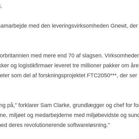
.
t samarbejde med den leveringsvirksomheden Gnewt, der 
i Storbritannien med mere end 70 af slagsen. Virksomhed
kker og logistikfirmaer leveret tre millioner pakker om
teter som del af forskningsprojektet FTC2050***, der se
 på,” forklarer Sam Clarke, grundlægger og chef for fo
ne, miljøet og medarbejderne med miljøbevidste og sundh
 med deres revolutionerende softwareløsning.”