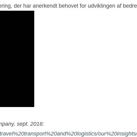
ering, der har anerkendt behovet for udviklingen af bedre
mpany, sept. 2016:
es/travel%20transport%20and%20logistics/our%20insig