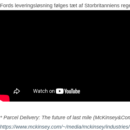
Fords leveringsløsning følges tæt af Storbritanniens reg
* Parcel Delivery: The future of last mile (McKinsey&Co
https://www.mckinsey.com/~/media/mckinsey/industri