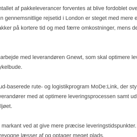
llet af pakkeleverancer forventes at blive fordoblet over
at den gennemsnitlige rejsetid i London er steget med mere
 pakker på kortere tid og med færre omkostninger, mens d
 samarbejde med leverandøren Gnewt, som skal optimere le
ykelbude.
d-baserede rute- og logistikprogram MoDe:Link, der styrer 
everandører med at optimere leveringsprocessen samt udny
ljøet.
markant ved at give mere præcise leveringstidspunkter. 
arevogne læsser af og optager meget plads.