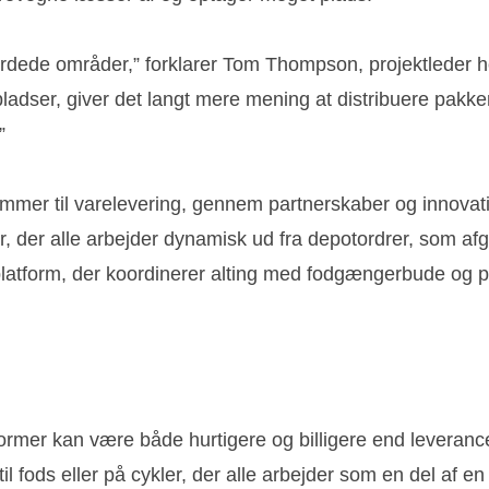
ærdede områder,” forklarer Tom Thompson, projektleder ho
spladser, giver det langt mere mening at distribuere pak
”
ommer til varelevering, gennem partnerskaber og innovativ
der alle arbejder dynamisk ud fra depotordrer, som afgø
eplatform, der koordinerer alting med fodgængerbude og 
ormer kan være både hurtigere og billigere end leverance
il fods eller på cykler, der alle arbejder som en del af en