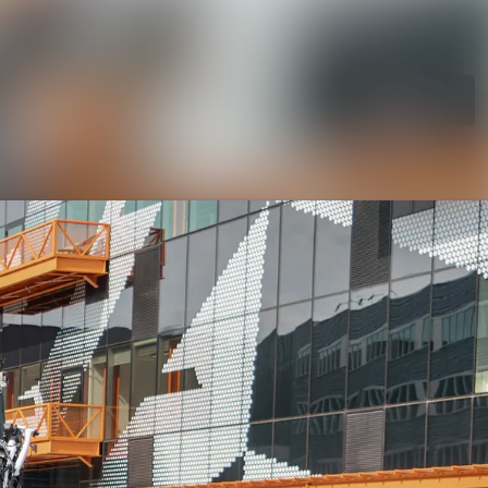
Søg i nyhedsrumme
Følg
Følger