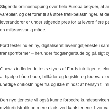
Stigende onlineshopping over hele Europa betyder, at anta
varebiler, og det fører til så store trafikbelastninger, 
leverandører er under stigende pres for at levere flere
en miljøansvarlig måde.
Ford tester nu en ny, digitaliseret leveringstjeneste i
transportformer – herunder fodgængerbude og på sigt c
Gnewts indledende tests styres af Fords intelligente, clou
at hjælpe både bude, bilflåder og logistik- og fødevarel
unødige omkostninger fra og ikke mindst af hensyn til mi
Den nye tjeneste vil også kunne forbedre kundeservicen 
myldretidstrafik og mere plads ved kantstenene, hvor v