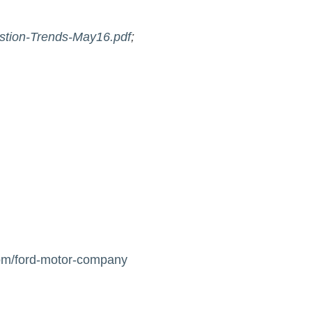
estion-Trends-May16.pdf
;
om/ford-motor-company