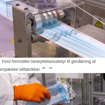
Ford fremstiller beskyttelsesudstyr til genåbning af
uropæiske bilfabrikker