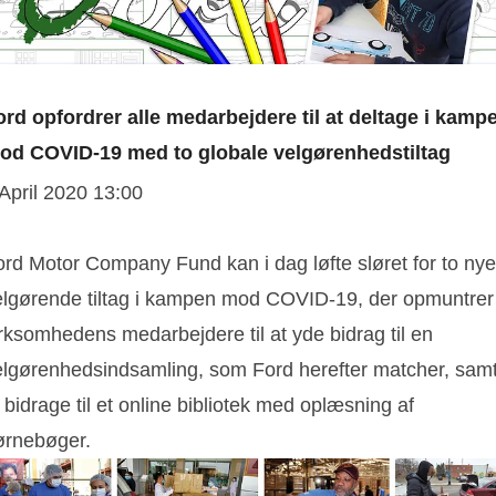
ord opfordrer alle medarbejdere til at deltage i kamp
od COVID-19 med to globale velgørenhedstiltag
 April 2020 13:00
ord Motor Company Fund kan i dag løfte sløret for to nye
elgørende tiltag i kampen mod COVID-19, der opmuntrer
rksomhedens medarbejdere til at yde bidrag til en
elgørenhedsindsamling, som Ford herefter matcher, sam
 bidrage til et online bibliotek med oplæsning af
ørnebøger.