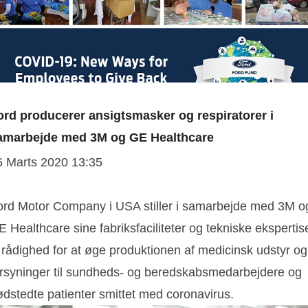
ord producerer ansigtsmasker og respiratorer i
amarbejde med 3M og GE Healthcare
6 Marts 2020 13:35
ord Motor Company i USA stiller i samarbejde med 3M o
 Healthcare sine fabriksfaciliteter og tekniske ekspertis
l rådighed for at øge produktionen af medicinsk udstyr og
orsyninger til sundheds- og beredskabsmedarbejdere og
ødstedte patienter smittet med coronavirus.