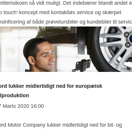
itterisikoen så vidt muligt. Det indebærer blandt andet e
no touch'-koncept med kontaktløs service og skærpet
sinficering af både prøvetursbiler og kundebiler til servic
Ford lukker midlertidigt ned for europæisk
ilproduktion
7 Marts 2020 16:00
rd Motor Company lukker midlertidigt ned for bil- og