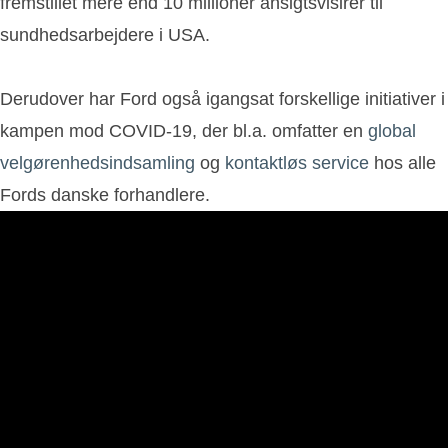
fremstillet mere end 10 millioner ansigtsvisirer til
sundhedsarbejdere i USA.
Derudover har Ford også igangsat forskellige initiativer i
kampen mod COVID-19, der bl.a. omfatter en
global
velgørenhedsindsamling
og
kontaktløs service
hos alle
Fords danske forhandlere.