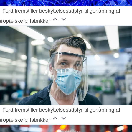
Ford fremstiller beskyttelsesudstyr til genåbning af
uropæiske bilfabrikker
Ford fremstiller beskyttelsesudstyr til genåbning af
uropæiske bilfabrikker