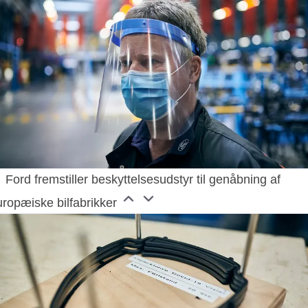
Ford fremstiller beskyttelsesudstyr til genåbning af
uropæiske bilfabrikker