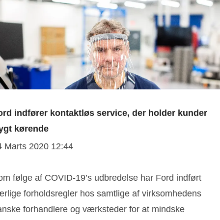
ord indfører kontaktløs service, der holder kunder
rygt kørende
4 Marts 2020 12:44
om følge af COVID-19’s udbredelse har Ford indført
ærlige forholdsregler hos samtlige af virksomhedens
anske forhandlere og værksteder for at mindske