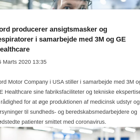
ord producerer ansigtsmasker og
espiratorer i samarbejde med 3M og GE
ealthcare
6 Marts 2020 13:35
ord Motor Company i USA stiller i samarbejde med 3M o
 Healthcare sine fabriksfaciliteter og tekniske ekspertis
l rådighed for at øge produktionen af medicinsk udstyr og
orsyninger til sundheds- og beredskabsmedarbejdere og
ødstedte patienter smittet med coronavirus.