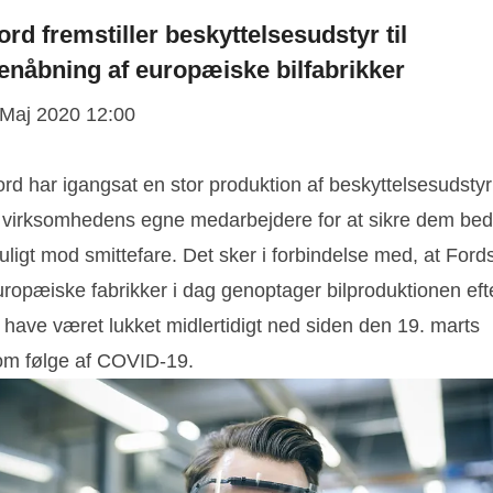
ord fremstiller beskyttelsesudstyr til
enåbning af europæiske bilfabrikker
 Maj 2020 12:00
rd har igangsat en stor produktion af beskyttelsesudstyr
il virksomhedens egne medarbejdere for at sikre dem bed
ligt mod smittefare. Det sker i forbindelse med, at Ford
uropæiske fabrikker i dag genoptager bilproduktionen eft
 have været lukket midlertidigt ned siden den 19. marts
om følge af COVID-19.