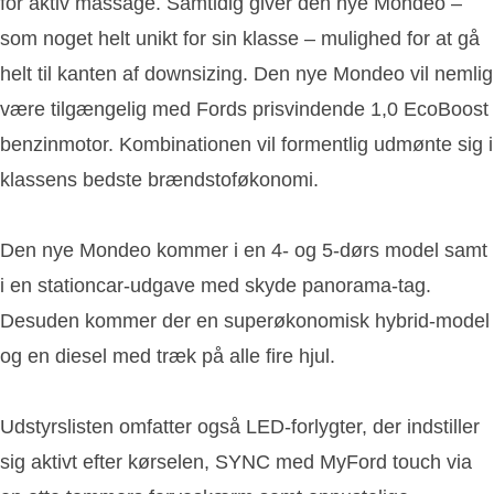
for aktiv massage. Samtidig giver den nye Mondeo –
som noget helt unikt for sin klasse – mulighed for at gå
helt til kanten af downsizing. Den nye Mondeo vil nemlig
være tilgængelig med Fords prisvindende 1,0 EcoBoost
benzinmotor. Kombinationen vil formentlig udmønte sig i
klassens bedste brændstoføkonomi.
Den nye Mondeo kommer i en 4- og 5-dørs model samt
i en stationcar-udgave med skyde panorama-tag.
Desuden kommer der en superøkonomisk hybrid-model
og en diesel med træk på alle fire hjul.
Udstyrslisten omfatter også LED-forlygter, der indstiller
sig aktivt efter kørselen, SYNC med MyFord touch via