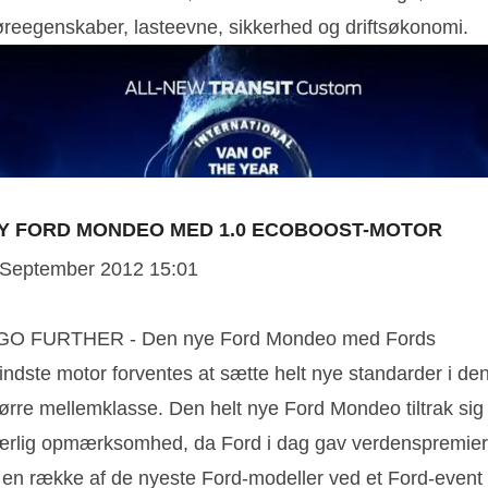
øreegenskaber, lasteevne, sikkerhed og driftsøkonomi.
Y FORD MONDEO MED 1.0 ECOBOOST-MOTOR
 September 2012 15:01
 GO FURTHER - Den nye Ford Mondeo med Fords
indste motor forventes at sætte helt nye standarder i de
tørre mellemklasse. Den helt nye Ford Mondeo tiltrak sig
ærlig opmærksomhed, da Ford i dag gav verdenspremie
l en række af de nyeste Ford-modeller ved et Ford-event 