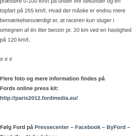
præstere 0-100 km/t på under fire sekunder og en
topfart på 255 km/t. Hvad der måske er endnu mere
bemærkelsesværdigt er, at raceren kun sluger i
omegnen af én liter benzin pr. 20 km ved en hastighed
på 120 km/t.
# # #
Flere foto og mere information findes på
Fords online press kit:
http://paris2012.fordmedia.eu/
Følg Ford på
Pressecenter
–
Facebook
–
ByFord
–