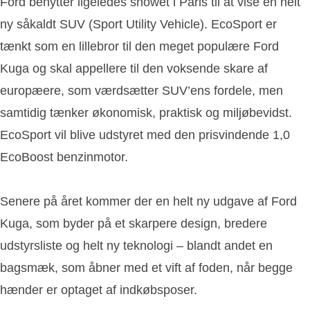
Ford benytter ligeledes showet i Paris til at vise en helt
ny såkaldt SUV (Sport Utility Vehicle). EcoSport er
tænkt som en lillebror til den meget populære Ford
Kuga og skal appellere til den voksende skare af
europæere, som værdsætter SUV’ens fordele, men
samtidig tænker økonomisk, praktisk og miljøbevidst.
EcoSport vil blive udstyret med den prisvindende 1,0
EcoBoost benzinmotor.
Senere på året kommer der en helt ny udgave af Ford
Kuga, som byder på et skarpere design, bredere
udstyrsliste og helt ny teknologi – blandt andet en
bagsmæk, som åbner med et vift af foden, når begge
hænder er optaget af indkøbsposer.