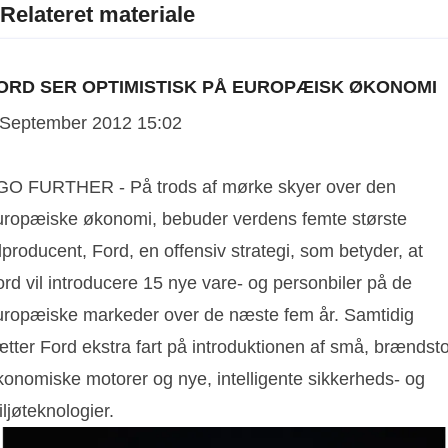
Relateret materiale
ORD SER OPTIMISTISK PÅ EUROPÆISK ØKONOMI
 September 2012 15:02
 GO FURTHER - På trods af mørke skyer over den
uropæiske økonomi, bebuder verdens femte største
lproducent, Ford, en offensiv strategi, som betyder, at
rd vil introducere 15 nye vare- og personbiler på de
uropæiske markeder over de næste fem år. Samtidig
tter Ford ekstra fart på introduktionen af små, brændsto
konomiske motorer og nye, intelligente sikkerheds- og
ljøteknologier.