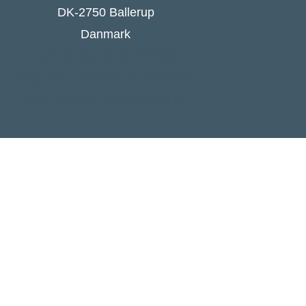
DK-2750 Ballerup
Danmark
Ford Danmarks hjemmeside
Følg Ford Danmark på Facebook
Ford Europa - online press kit