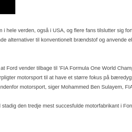
i hele verden, også i USA, og flere fans tilslutter sig f
 finde alternativer til konventionelt brændstof og anvende e
å at Ford vender tilbage til ’FIA Formula One World Cha
rpligter motorsport til at have et større fokus på bæredy
kst indenfor motorsport, siger Mohammed Ben Sulayem, FIA
d stadig den tredje mest succesfulde motorfabrikant i For