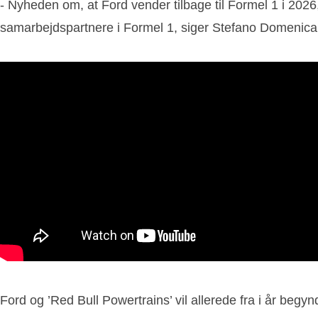
- Nyheden om, at Ford vender tilbage til Formel 1 i 2026,
samarbejdspartnere i Formel 1, siger Stefano Domenical
Ford og ’Red Bull Powertrains’ vil allerede fra i år begy