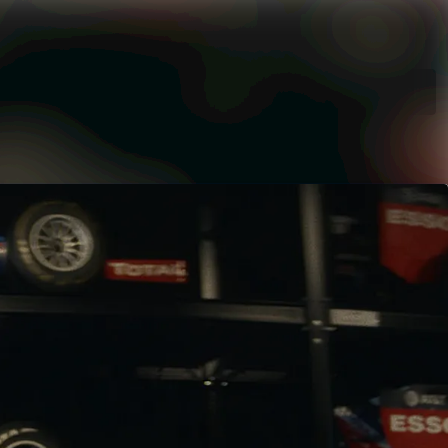
Søg i nyhedsrumme
Følg
Følger