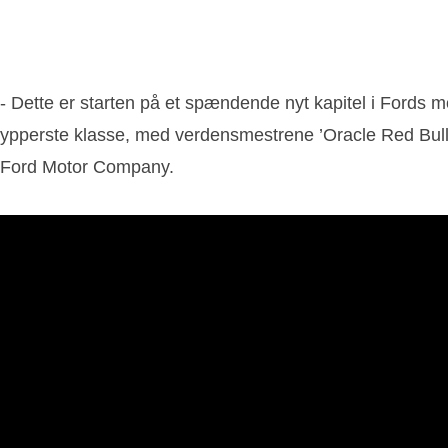
- Dette er starten på et spændende nyt kapitel i Fords m
ypperste klasse, med verdensmestrene ’Oracle Red Bull Rac
Ford Motor Company.