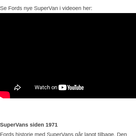
Se Fords nye SuperVan i videoen her:
SuperVans siden 1971
Fords historie med SuperVans går langt tilbage. Den