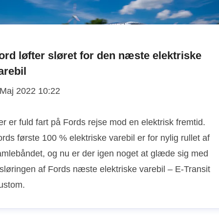
ord løfter sløret for den næste elektriske
arebil
 Maj 2022 10:22
r er fuld fart på Fords rejse mod en elektrisk fremtid.
rds første 100 % elektriske varebil er for nylig rullet af
amlebåndet, og nu er der igen noget at glæde sig med
sløringen af Fords næste elektriske varebil – E-Transit
ustom.