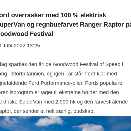
ord overrasker med 100 % elektrisk
uperVan og regnbuefarvet Ranger Raptor p
oodwood Festival
3 Juni 2022 13:25
 dag sparkes den årlige Goodwood Festival of Speed i
ng i Storbritannien, og igen i år står Ford klar med
øjnefaldende Ford Performance-biler. Fords populære
arebilsprogram er taget til ekstreme højder med den
lektriske SuperVan med 2.000 hk og den farvestrålende
ptor, der sender et helt særligt budskab.