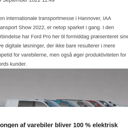
9 September 2022 11:49
en internationale transportmesse i Hannover, IAA
ransport Show 2022, er netop sparket i gang. I den
rbindelse har Ford Pro her til formiddag præsenteret sin
e digitale løsninger, der ikke bare resulterer i mere
petid for varebilerne, men også øger produktiviteten for
ords kunder.
ongen af varebiler bliver 100 % elektrisk