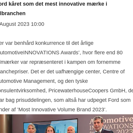
ord kåret som det mest innovative mærke i
approximately 56,000 people including
ilbranchen
unconsolidated businesses across Europe. More
 August 2023 10:00
information about the company, its products and
Ford Credit is available at corporate.ford.com.
r var benhård konkurrence til det årlige
AutomotiveINNOVATIONS Awards’, hvor flere end 80
ilmærker var repræsenteret i kampen om fornemme
ranchepriser. Det er det uafhængige center, Centre of
utomotive Management, og den tyske
onsulentvirksomhed, PricewaterhouseCoopers GmbH, d
tar bag prisuddelingen, som altså har udpeget Ford som
inder af ’Most Innovative Volume Brand 2023’.