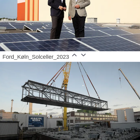
through Ford Next, and provides financial services
through Ford Motor Credit Company. Ford employs
about 174,000 people worldwide. More information
about the company and its products and services is
available at corporate.ford.com.
Ford_Køln_Solceller_2023
Ford
, a global American brand woven into the fabric
of Europe for more than 100 years, is committed to
freedom of movement that goes hand-in-hand with
looking after the planet and each other. The
company’s Ford+ plan, with Model e, Ford Pro and
the Ford Blue business units is accelerating its
European transformation to an all-electric and
carbon neutral future by 2035. The company is