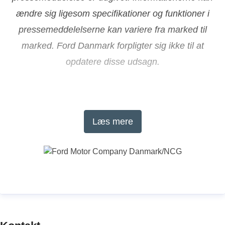
ændre sig ligesom specifikationer og funktioner i
pressemeddelelserne kan variere fra marked til
marked. Ford Danmark forpligter sig ikke til at
opdatere disse udsagn.
About Ford Motor Company
Læs mere
Ford Motor Company (NYSE: F) is a global
company based in Dearborn, Michigan, committed
to helping build a better world, where every person
is free to move and pursue their dreams. The
company’s Ford+ plan for growth and value creation
combines existing strengths, new capabilities and
always-on relationships with customers to enrich