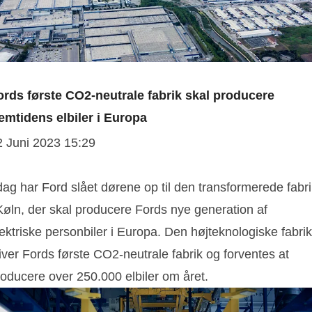
ords første CO2-neutrale fabrik skal producere
remtidens elbiler i Europa
2 Juni 2023 15:29
dag har Ford slået dørene op til den transformerede fabr
Køln, der skal producere Fords nye generation af
ektriske personbiler i Europa. Den højteknologiske fabrik
iver Fords første CO2-neutrale fabrik og forventes at
roducere over 250.000 elbiler om året.