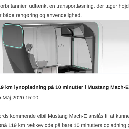
torbritannien udtænkt en transportløsning, der tager høj
or både rengøring og anvendelighed.
19 km lynopladning på 10 minutter i Mustang Mach-E
5 Maj 2020 15:00
ords kommende elbil Mustang Mach-E anslås til at kunn
pnå 119 km rækkevidde på bare 10 minutters opladning 