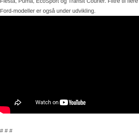
Fiesta, Puma, EcoSport og Transit Courier. Filtre til flere
Ford-modeller er også under udvikling.
# # #