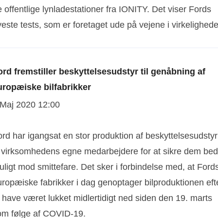
 offentlige lynladestationer fra IONITY. Det viser Fords
este tests, som er foretaget ude på vejene i virkelighed
ord fremstiller beskyttelsesudstyr til genåbning af
uropæiske bilfabrikker
 Maj 2020 12:00
rd har igangsat en stor produktion af beskyttelsesudstyr
il virksomhedens egne medarbejdere for at sikre dem bed
ligt mod smittefare. Det sker i forbindelse med, at Ford
uropæiske fabrikker i dag genoptager bilproduktionen eft
 have været lukket midlertidigt ned siden den 19. marts
om følge af COVID-19.