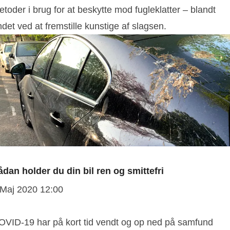
toder i brug for at beskytte mod fugleklatter – blandt
det ved at fremstille kunstige af slagsen.
ådan holder du din bil ren og smittefri
 Maj 2020 12:00
OVID-19 har på kort tid vendt og op ned på samfund