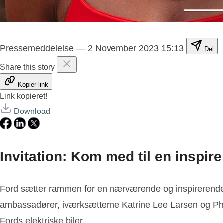
Pressemeddelelse
—
2 November 2023 15:13
Del
Share this story
Kopier link
Link kopieret!
Download
Invitation: Kom med til en inspi
Ford sætter rammen for en nærværende og inspirerende af
ambassadører, iværksætterne Katrine Lee Larsen og Phil
Fords elektriske biler.