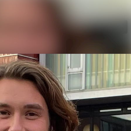
Søg i nyhedsrumme
Følg
Følger