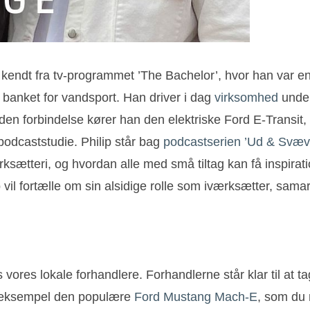
kendt fra tv-programmet ’The Bachelor’, hvor han var en 
d banket for vandsport. Han driver i dag
virksomhed
under
 I den forbindelse kører han den elektriske Ford E-Transi
odcaststudie. Philip står bag
podcastserien ’Ud & Svæv
sætteri, og hvordan alle med små tiltag kan få inspiratio
p vil fortælle om sin alsidige rolle som iværksætter, sam
 vores lokale forhandlere. Forhandlerne står klar til at
or eksempel den populære
Ford Mustang Mach-E
, som du 