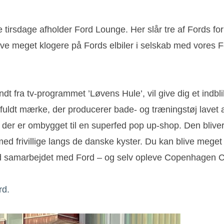
 tre tirsdage afholder Ford Lounge. Her slår tre af Fords 
ive meget klogere på Fords elbiler i selskab med vores 
dt fra tv-programmet ’Løvens Hule’, vil give dig et indbli
uldt mærke, der producerer bade- og træningstøj lavet af
, der er ombygget til en superfed pop up-shop. Den bliver
d frivillige langs de danske kyster. Du kan blive meget 
se med samarbejdet med Ford – og selv opleve Copenhagen 
rd.