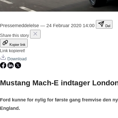
Pressemeddelelse
—
24 Februar 2020 14:00
Del
Share this story
Kopier link
Link kopieret!
Download
Mustang Mach-E indtager Londo
Ford kunne for nylig for første gang fremvise den ny
England.