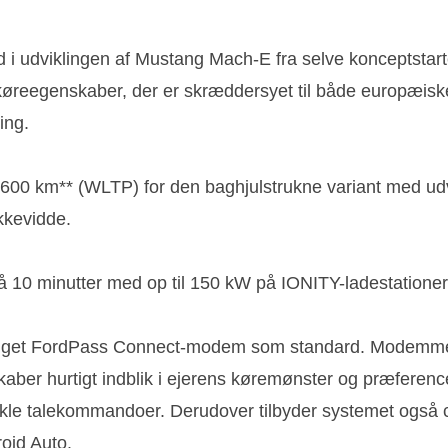
 i udviklingen af Mustang Mach-E fra selve konceptstarten
køreegenskaber, der er skræddersyet til både europæisk
ing.
600 km** (WLTP) for den baghjulstrukne variant med udv
kkevidde.
0 minutter med op til 150 kW på IONITY-ladestationer
gget FordPass Connect-modem som standard. Modemmet g
ber hurtigt indblik i ejerens køremønster og præference
e talekommandoer. Derudover tilbyder systemet også clo
roid Auto.