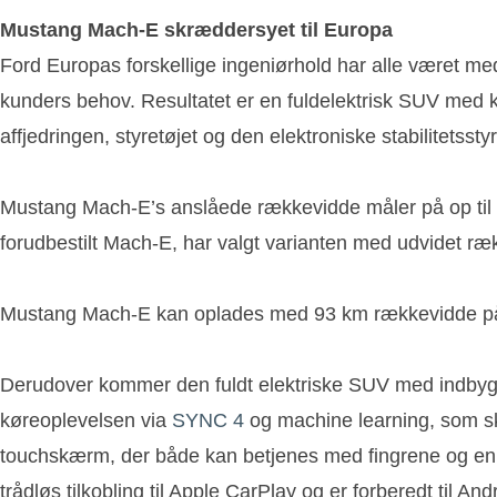
Mustang Mach-E skræddersyet til Europa
Ford Europas forskellige ingeniørhold har alle været med
kunders behov. Resultatet er en fuldelektrisk SUV med 
affjedringen, styretøjet og den elektroniske stabilitetsstyr
Mustang Mach-E’s anslåede rækkevidde måler på op til 
forudbestilt Mach-E, har valgt varianten med udvidet ræ
Mustang Mach-E kan oplades med 93 km rækkevidde på 1
Derudover kommer den fuldt elektriske SUV med indby
køreoplevelsen via
SYNC 4
og machine learning, som ska
touchskærm, der både kan betjenes med fingrene og enkl
trådløs tilkobling til Apple CarPlay og er forberedt til And