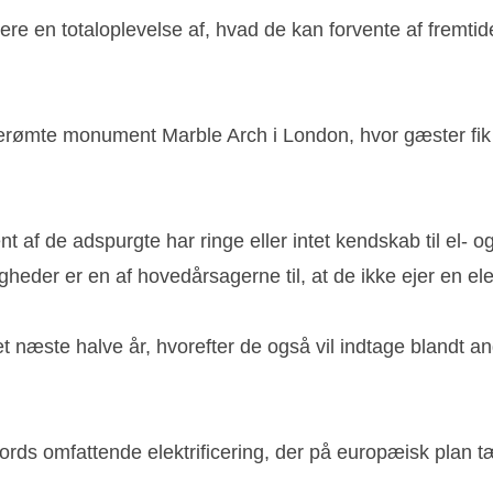
re en totaloplevelse af, hvad de kan forvente af fremtide
berømte monument Marble Arch i London, hvor gæster fik af
t af de adspurgte har ringe eller intet kendskab til el- o
eder er en af hovedårsagerne til, at de ikke ejer en elekt
et næste halve år, hvorefter de også vil indtage blandt a
ords omfattende elektrificering, der på europæisk plan tæ