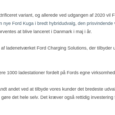
rificeret variant, og allerede ved udgangen af 2020 vil Fo
n nye Ford Kuga i bredt hybridudvalg
,
den prisvindende v
rventes at blive lanceret i Danmark i maj i år.
af ladenetværket Ford Charging Solutions, der tilbyder
lere 1000 ladestationer fordelt på Fords egne virksomheds
blandt andet ved at tilbyde vores kunder det bredeste udval
e det hele selv. Det kræver også rettidig investering fr