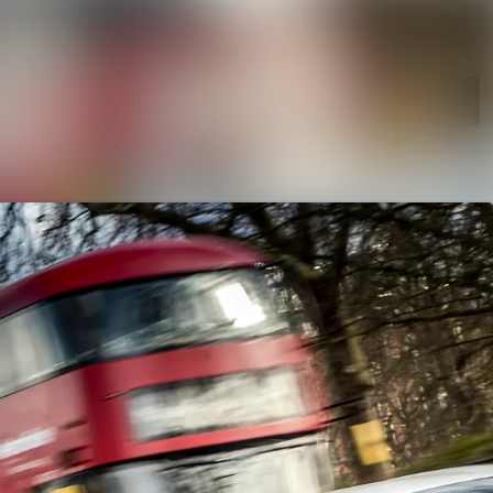
Søg i nyhedsrumme
Følg
Følger