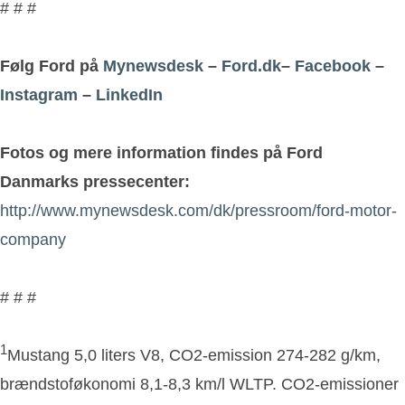
# # #
Følg Ford på
Mynewsdesk
–
Ford.dk
–
Facebook
–
Instagram
–
LinkedIn
Fotos og mere information findes på Ford
Danmarks pressecenter:
http://www.mynewsdesk.com/dk/pressroom/ford-motor-
company
# # #
1
Mustang 5,0 liters V8, CO2-emission 274-282 g/km,
brændstoføkonomi 8,1-8,3 km/l WLTP. CO2-emissioner