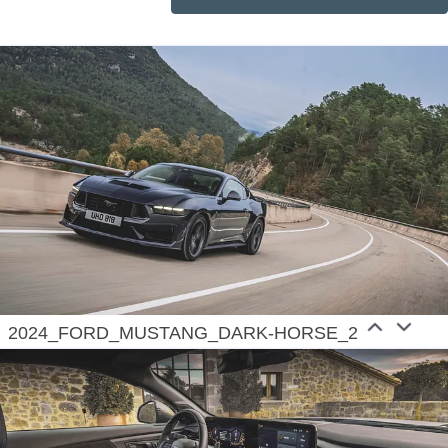
software that defines exceptional digital experiences
for all customers; and Ford Pro, helping commercial
customers transform and expand their businesses
with vehicles and services tailored to their needs.
Additionally, Ford is pursuing mobility solutions
through Ford Next, and provides financial services
through Ford Motor Credit Company. Ford employs
about 177,000 people worldwide. More information
about the company and its products and services is
available at corporate.ford.com.
2024_FORD_MUSTANG_DARK-HORSE_2
Ford
, a global American brand woven into the fabric
of Europe for more than 100 years, is committed to
freedom of movement that goes hand-in-hand with