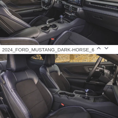
looking after the planet and each other. The
company’s Ford+ plan, with Model e, Ford Pro and
the Ford Blue business units is accelerating its
European transformation to an all-electric and
carbon neutral future by 2035. The company is
driving forward with bold, new EVs, each one
2024_FORD_MUSTANG_DARK-HORSE_6
designed with European drivers in mind and
innovating with services to help people connect,
communities grow, and businesses thrive. Selling
and servicing Ford vehicles in 50 individual
European markets, operations also include the Ford
Motor Credit Company, Ford Customer Service
Division and 14 manufacturing facilities (eight wholly
owned and six unconsolidated joint venture