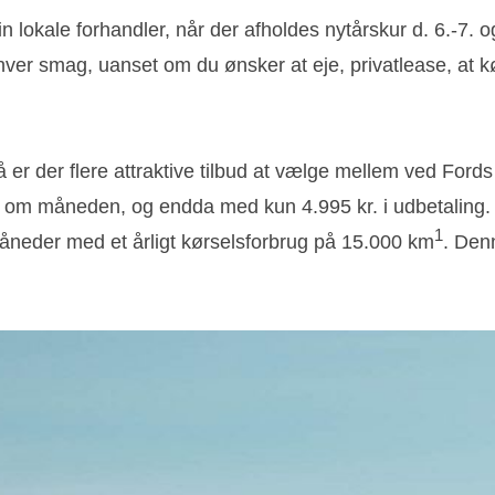
n lokale forhandler, når der afholdes nytårskur d. 6.-7. o
enhver smag, uanset om du ønsker at eje, privatlease, at k
 er der flere attraktive tilbud at vælge mellem ved Fords
. om måneden, og endda med kun 4.995 kr. i udbetaling. D
1
eder med et årligt kørselsforbrug på 15.000 km
. Den