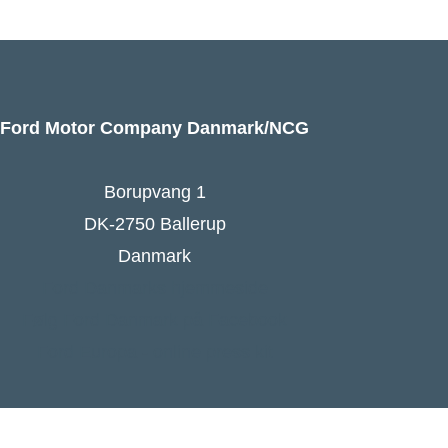
Ford Motor Company Danmark/NCG
Borupvang 1
DK-2750 Ballerup
Danmark
Ford Danmarks hjemmeside
Følg Ford Danmark på Facebook
Ford Europa - online press kit