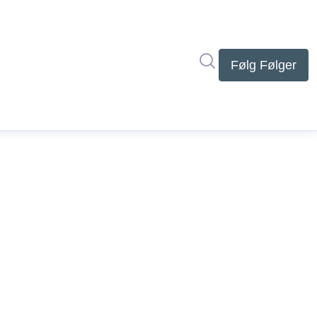
Søg i nyhedsrumme
Følg
Følger