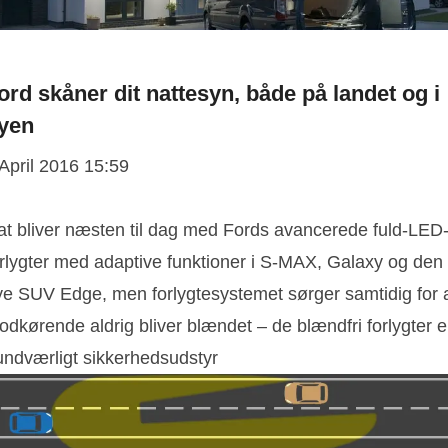
ord skåner dit nattesyn, både på landet og i
yen
 April 2016 15:59
at bliver næsten til dag med Fords avancerede fuld-LED
orlygter med adaptive funktioner i S-MAX, Galaxy og den
ye SUV Edge, men forlygtesystemet sørger samtidig for 
dkørende aldrig bliver blændet – de blændfri forlygter e
undværligt sikkerhedsudstyr