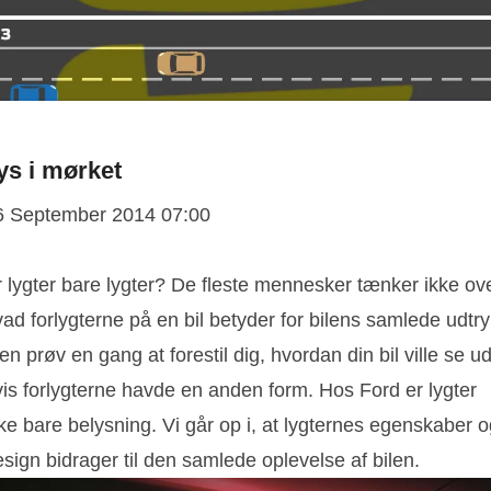
ys i mørket
6 September 2014 07:00
 lygter bare lygter? De fleste mennesker tænker ikke ove
ad forlygterne på en bil betyder for bilens samlede udtry
n prøv en gang at forestil dig, hvordan din bil ville se u
vis forlygterne havde en anden form. Hos Ford er lygter
ke bare belysning. Vi går op i, at lygternes egenskaber 
sign bidrager til den samlede oplevelse af bilen.