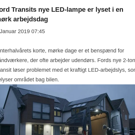
ord Transits nye LED-lampe er lyset i en
ørk arbejdsdag
 Januar 2019 07:45
interhalvårets korte, mørke dage er et benspænd for
åndværkere, der ofte arbejder udendørs. Fords nye 2-to
ransit løser problemet med et kraftigt LED-arbejdslys, s
elyser området bag bilen.