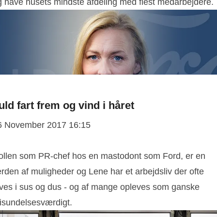
g have husets mindste afdeling med flest medarbejdere.
uld fart frem og vind i håret
6 November 2017 16:15
ollen som PR-chef hos en mastodont som Ford, er en
rden af muligheder og Lene har et arbejdsliv der ofte
eves i sus og dus - og af mange opleves som ganske
isundelsesværdigt.