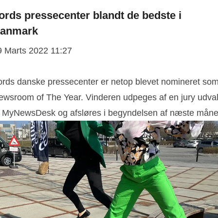
ords pressecenter blandt de bedste i
anmark
9 Marts 2022 11:27
ords danske pressecenter er netop blevet nomineret so
ewsroom of The Year. Vinderen udpeges af en jury udval
f MyNewsDesk og afsløres i begyndelsen af næste måne