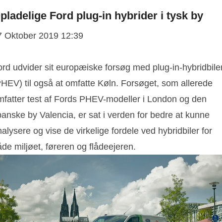
pladelige Ford plug-in hybrider i tysk by
7 Oktober 2019 12:39
ord udvider sit europæiske forsøg med plug-in-hybridbile
PHEV) til også at omfatte Køln. Forsøget, som allerede
mfatter test af Fords PHEV-modeller i London og den
anske by Valencia, er sat i verden for bedre at kunne
alysere og vise de virkelige fordele ved hybridbiler for
de miljøet, føreren og flådeejeren.