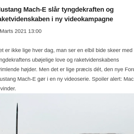
ustang Mach-E slår tyngdekraften og
aketvidenskaben i ny videokampagne
 Marts 2021 13:00
t er ikke lige hver dag, man ser en elbil bide skeer med
yngdekraftens ubøjelige love og raketvidenskabens
vimlende højder. Men det er lige præcis dét, den nye For
ustang Mach-E gør i en ny videoserie. Spoiler alert: Mac
vinder.