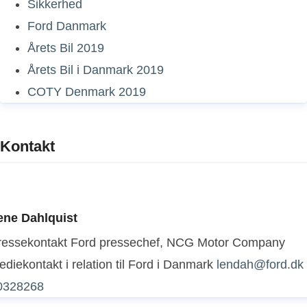
Sikkerhed
Ford Danmark
Årets Bil 2019
Årets Bil i Danmark 2019
COTY Denmark 2019
Kontakt
ene Dahlquist
ressekontakt
Ford pressechef, NCG Motor Company
diekontakt i relation til Ford i Danmark
lendah@ford.dk
0328268