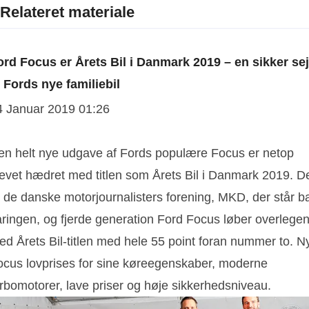
Relateret materiale
ord Focus er Årets Bil i Danmark 2019 – en sikker sej
l Fords nye familiebil
4 Januar 2019 01:26
en helt nye udgave af Fords populære Focus er netop
levet hædret med titlen som Årets Bil i Danmark 2019. D
r de danske motorjournalisters forening, MKD, der står b
åringen, og fjerde generation Ford Focus løber overlegen
ed Årets Bil-titlen med hele 55 point foran nummer to. N
ocus lovprises for sine køreegenskaber, moderne
urbomotorer, lave priser og høje sikkerhedsniveau.