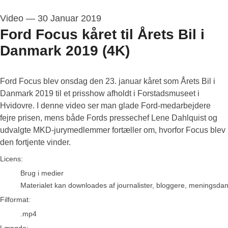
Video
—
30 Januar 2019
Ford Focus kåret til Årets Bil i
Danmark 2019 (4K)
Ford Focus blev onsdag den 23. januar kåret som Årets Bil i
Danmark 2019 til et prisshow afholdt i Forstadsmuseet i
Hvidovre. I denne video ser man glade Ford-medarbejdere
fejre prisen, mens både Fords pressechef Lene Dahlquist og
udvalgte MKD-jurymedlemmer fortæller om, hvorfor Focus blev
den fortjente vinder.
go to media item
Licens:
Brug i medier
Materialet kan downloades af journalister, bloggere, meningsdanne
Filformat:
.mp4