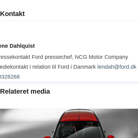
Kontakt
ene Dahlquist
ressekontakt
Ford pressechef, NCG Motor Company
diekontakt i relation til Ford i Danmark
lendah@ford.dk
0328268
Relateret media