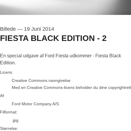
Billede
—
19 Juni 2014
FIESTA BLACK EDITION - 2
En special udgave af Ford Fiesta udkommer - Fiesta Black
Edition.
Ford Motor Company A/S
Licens:
Creative Commons navngivelse
Med en Creative Commons-licens beholder du dine copyrightrettigh
Af:
Ford Motor Company A/S
Filformat:
.jpg
Størrelse: