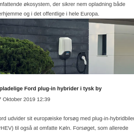
mfattende økosystem, der sikrer nem opladning både
rhjemme og i det offentlige i hele Europa.
pladelige Ford plug-in hybrider i tysk by
7 Oktober 2019 12:39
ord udvider sit europæiske forsøg med plug-in-hybridbile
PHEV) til også at omfatte Køln. Forsøget, som allerede