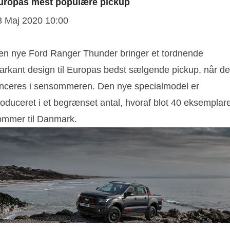
uropas mest populære pickup
8 Maj 2020 10:00
en nye Ford Ranger Thunder bringer et tordnende
arkant design til Europas bedst sælgende pickup, når d
anceres i sensommeren. Den nye specialmodel er
roduceret i et begrænset antal, hvoraf blot 40 eksemplar
ommer til Danmark.