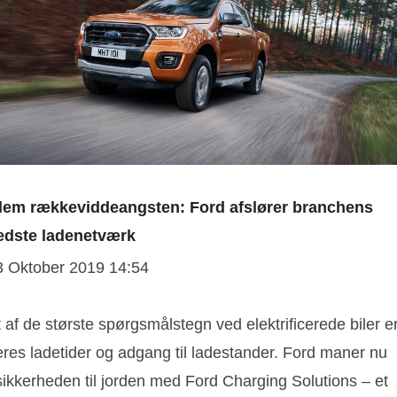
lem rækkeviddeangsten: Ford afslører branchens
edste ladenetværk
3 Oktober 2019 14:54
 af de største spørgsmålstegn ved elektrificerede biler e
eres ladetider og adgang til ladestander. Ford maner nu
sikkerheden til jorden med Ford Charging Solutions – et