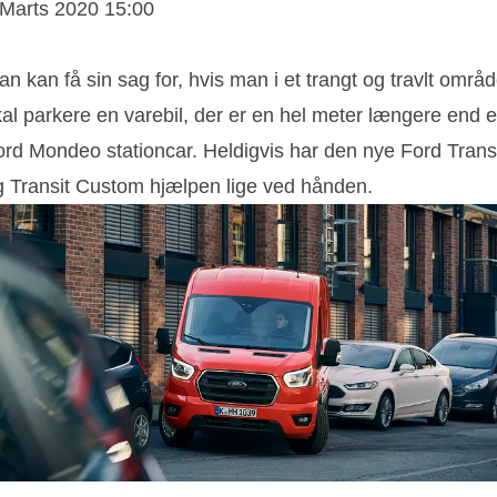
 Marts 2020 15:00
n kan få sin sag for, hvis man i et trangt og travlt områ
kal parkere en varebil, der er en hel meter længere end 
ord Mondeo stationcar. Heldigvis har den nye Ford Trans
g Transit Custom hjælpen lige ved hånden.