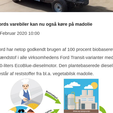
ords varebiler kan nu også køre på madolie
 Februar 2020 10:00
ord har netop godkendt brugen af 100 procent biobasere
rændstof i alle virksomhedens Ford Transit-varianter me
,0-liters EcoBlue-dieselmotor. Den plantebaserede diesel
står af reststoffer fra bl.a. vegetabilsk madolie.