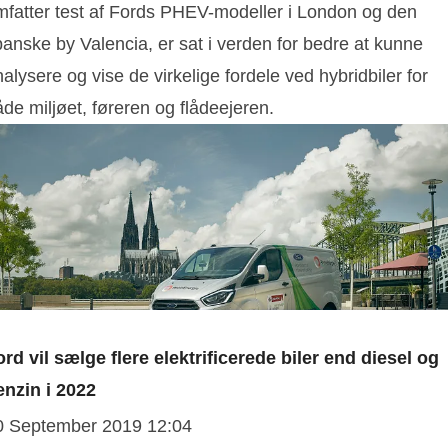
mfatter test af Fords PHEV-modeller i London og den
anske by Valencia, er sat i verden for bedre at kunne
alysere og vise de virkelige fordele ved hybridbiler for
de miljøet, føreren og flådeejeren.
ord vil sælge flere elektrificerede biler end diesel og
enzin i 2022
0 September 2019 12:04