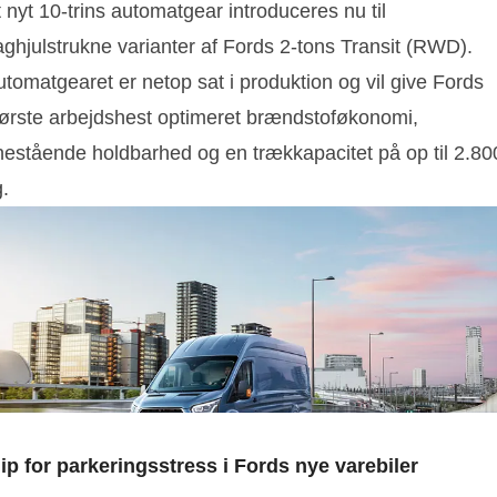
 nyt 10-trins automatgear introduceres nu til
aghjulstrukne varianter af Fords 2-tons Transit (RWD).
tomatgearet er netop sat i produktion og vil give Fords
tørste arbejdshest optimeret brændstoføkonomi,
nestående holdbarhed og en trækkapacitet på op til 2.80
.
lip for parkeringsstress i Fords nye varebiler