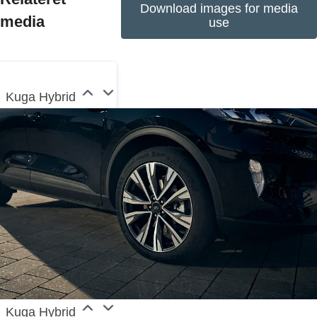
Download images for media
media
employees at its wholly owned facilities and
use
consolidated joint ventures and approximately
55,000 people when unconsolidated businesses are
included. In addition to Ford Motor Credit Company,
Kuga Hybrid
Ford Europe operations include Ford Customer
Service Division and 14 manufacturing facilities (10
wholly owned facilities and four unconsolidated joint
venture facilities). The first Ford cars were shipped
to Europe in 1903 – the same year Ford Motor
Company was founded. European production
started in 1911.
Kuga Hybrid