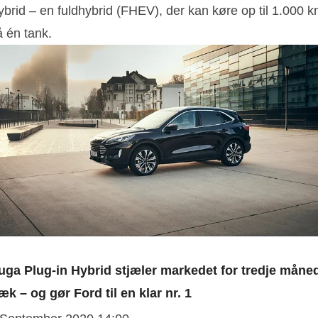
ybrid – en fuldhybrid (FHEV), der kan køre op til 1.000 
å én tank.
uga Plug-in Hybrid stjæler markedet for tredje måned
æk – og gør Ford til en klar nr. 1