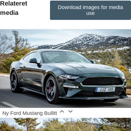
Relateret
Division and 24 manufacturing facilities (16 wholly
Download images for media
media
owned or consolidated joint venture facilities and
use
eight unconsolidated joint venture facilities). The
first Ford cars were shipped to Europe in 1903 – the
same year Ford Motor Company was founded.
European production started in 1911.
Ny Ford Mustang Bullitt