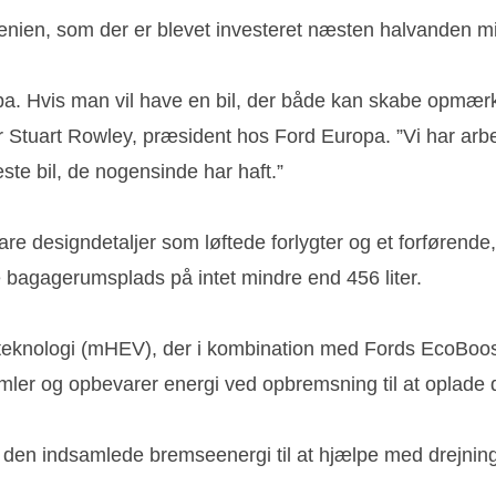
ænien, som der er blevet investeret næsten halvanden mil
uropa. Hvis man vil have en bil, der både kan skabe op
 Stuart Rowley, præsident hos Ford Europa. ”Vi har arbejd
te bil, de nogensinde har haft.”
re designdetaljer som løftede forlygter og et forførend
e bagagerumsplads på intet mindre end 456 liter.
eknologi (mHEV), der i kombination med Fords EcoBoost
ler og opbevarer energi ved opbremsning til at oplade det
r den indsamlede bremseenergi til at hjælpe med drejni