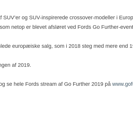
af SUV’er og SUV-inspirerede crossover-modeller i Europa
om netop er blevet afsløret ved Fords Go Further-event
lede europæiske salg, som i 2018 steg med mere end 19
ngen af 2019.
og se hele Fords stream af Go Further 2019 på
www.gofu