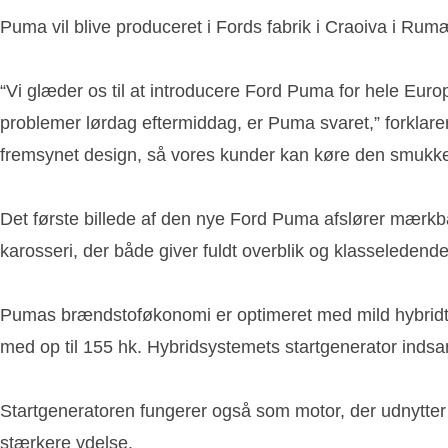
Puma vil blive produceret i Fords fabrik i Craoiva i Rum
“Vi glæder os til at introducere Ford Puma for hele E
problemer lørdag eftermiddag, er Puma svaret,” forklarer
fremsynet design, så vores kunder kan køre den smukkes
Det første billede af den nye Ford Puma afslører mærkba
karosseri, der både giver fuldt overblik og klasseledend
Pumas brændstoføkonomi er optimeret med mild hybridt
med op til 155 hk. Hybridsystemets startgenerator indsam
Startgeneratoren fungerer også som motor, der udnytte
stærkere ydelse.