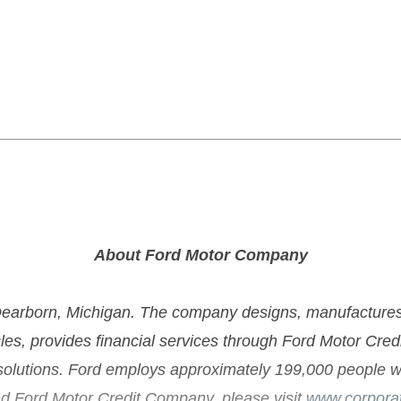
About Ford Motor Company
rborn, Michigan. The company designs, manufactures, ma
cles, provides financial services through Ford Motor Cre
 solutions. Ford employs approximately 199,000 people w
d Ford Motor Credit Company, please visit
www.corporat