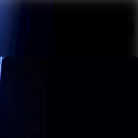
Søg i nyhedsrumme
Følg
Følger