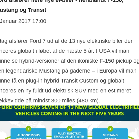
rd afslører flere nye el-biler - heriblandt F-150,
ustang og Transit
 Januar 2017 17:00
dag afslører Ford 7 ud af de 13 nye elektriske biler der
nceres globalt i løbet af de næste 5 år. I USA vil man
unne se hybrid-versioner af den ikoniske F-150 pickup o
en legendariske Mustang på gaderne – i Europa vil man
nne få en plug-in hybrid Transit Custom og globalt
anceres en ny fuldt ud elektrisk SUV med en estimeret
ækkevidde på mindst 300 miles (480 km).