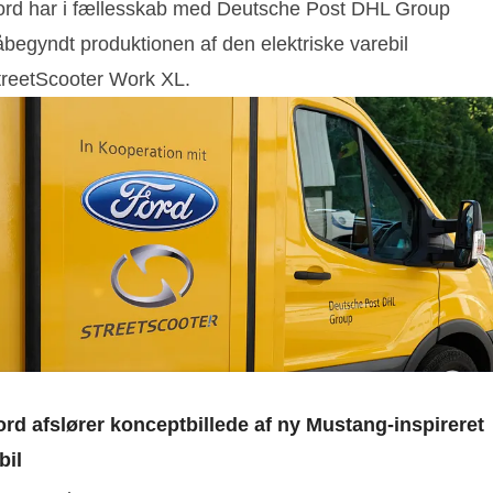
ord har i fællesskab med Deutsche Post DHL Group
åbegyndt produktionen af den elektriske varebil
treetScooter Work XL.
ord afslører konceptbillede af ny Mustang-inspireret
bil