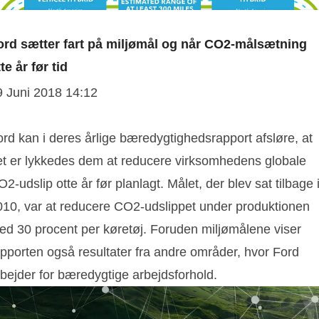
ord sætter fart på miljømål og når CO2-målsætning
te år før tid
9 Juni 2018 14:12
rd kan i deres årlige bæredygtighedsrapport afsløre, at
et er lykkedes dem at reducere virksomhedens globale
2-udslip otte år før planlagt. Målet, der blev sat tilbage 
010, var at reducere CO2-udslippet under produktionen
ed 30 procent per køretøj. Foruden miljømålene viser
apporten også resultater fra andre områder, hvor Ford
rbejder for bæredygtige arbejdsforhold.