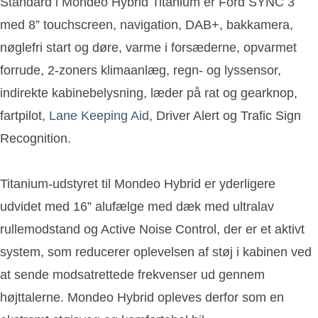
Standard i Mondeo Hybrid Titanium er Ford SYNC 3
med 8” touchscreen, navigation, DAB+, bakkamera,
nøglefri start og døre, varme i forsæderne, opvarmet
forrude, 2-zoners klimaanlæg, regn- og lyssensor,
indirekte kabinebelysning, læder på rat og gearknop,
fartpilot,
Lane Keeping Aid
, Driver Alert og Trafic Sign
Recognition.
Titanium-udstyret til Mondeo Hybrid er yderligere
udvidet med 16” alufælge med dæk med ultralav
rullemodstand og Active Noise Control, der er et aktivt
system, som reducerer oplevelsen af støj i kabinen ved
at sende modsatrettede frekvenser ud gennem
højttalerne. Mondeo Hybrid opleves derfor som en