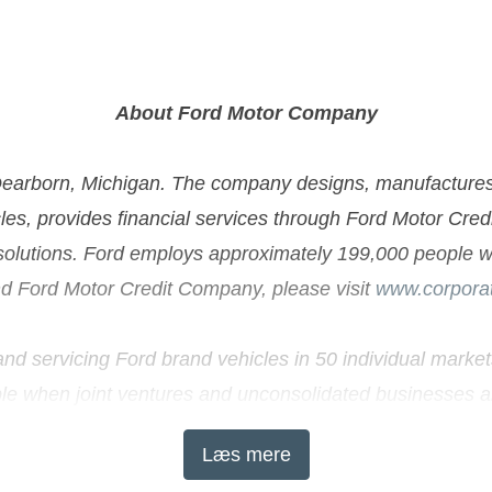
About Ford Motor Company
rborn, Michigan. The company designs, manufactures, ma
cles, provides financial services through Ford Motor Cre
 solutions. Ford employs approximately 199,000 people w
d Ford Motor Credit Company, please visit
www.corporat
 and servicing Ford brand vehicles in 50 individual mar
le when joint ventures and unconsolidated businesses a
 Division and 24 manufacturing facilities (16 wholly own
Læs mere
Ford cars were shipped to Europe in 1903 – the same yea