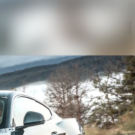
Søg i nyhedsrumme
Følg
Følger