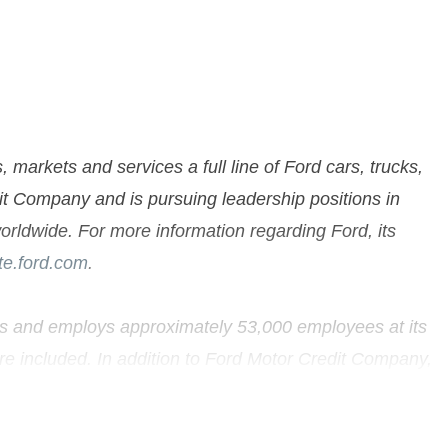
rkets and services a full line of Ford cars, trucks,
dit Company and is pursuing leadership positions in
orldwide. For more information regarding Ford, its
e.ford.com
.
kets and employs approximately 53,000 employees at its
re included. In addition to Ford Motor Credit Company,
ed or consolidated joint venture facilities and eight
r Ford Motor Company was founded. European production