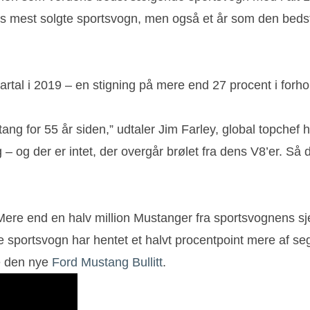
ens mest solgte sportsvogn, men også et år som den bed
artal i 2019 – en stigning på mere end 27 procent i forho
g for 55 år siden,” udtaler Jim Farley, global topchef hos
 der er intet, der overgår brølet fra dens V8’er. Så d
 Mere end en halv million Mustanger fra sportsvognens sj
e sportsvogn har hentet et halvt procentpoint mere af 
re den nye
Ford Mustang Bullitt
.