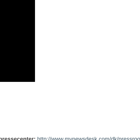
 pressecenter:
http://www.mynewsdesk.com/dk/pressro