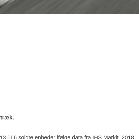
 træk.
13.066 solgte enheder ifølge data fra IHS Markit. 2018