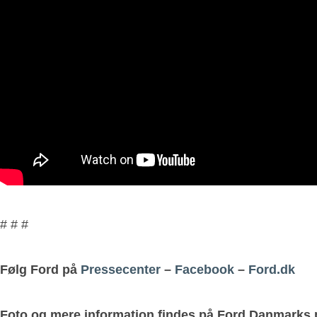
# # #
Følg Ford på
Pressecenter
–
Facebook
–
Ford.dk
Foto og mere information findes på Ford Danmarks