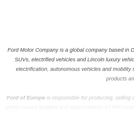
Ford Motor Company is a global company based in Dea
SUVs, electrified vehicles and Lincoln luxury vehi
electrification, autonomous vehicles and mobility
products an
Ford of Europe
is responsible for producing, selling
wholly owned facilities and approximately 67,000 peop
Ford Europe operations include Ford Customer Service
unconsolidated joint venture facilities). The first 