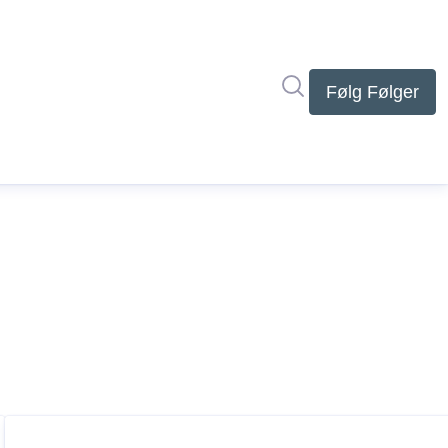
Søg i nyhedsrumme
Følg
Følger