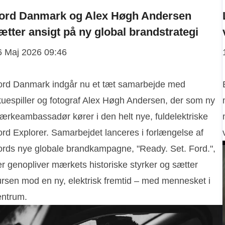
ord Danmark og Alex Høgh Andersen
ætter ansigt på ny global brandstrategi
6 Maj 2026 09:46
ord Danmark indgår nu et tæt samarbejde med
kuespiller og fotograf Alex Høgh Andersen, der som ny
ærkeambassadør kører i den helt nye, fuldelektriske
ord Explorer. Samarbejdet lanceres i forlængelse af
ords nye globale brandkampagne, "Ready. Set. Ford.",
er genopliver mærkets historiske styrker og sætter
ursen mod en ny, elektrisk fremtid – med mennesket i
entrum.