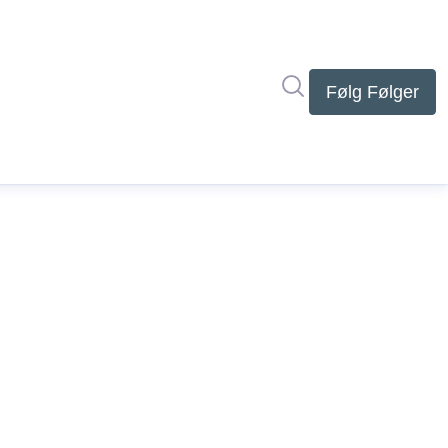
Søg i nyhedsrumme
Følg
Følger