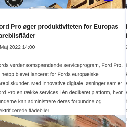
ord Pro øger produktiviteten for Europas
arebilsflåder
 Maj 2022 14:00
ords verdensomspændende serviceprogram, Ford Pro,
r netop blevet lanceret for Fords europæiske
rebilskunder. Med innovative digitale løsninger samler
ord Pro en række services i én dedikeret platform, hvor
underne kan administrere deres forbundne og
ektrificerede flådebiler.