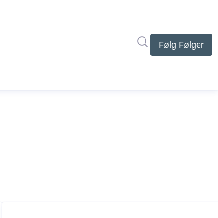
Søg i nyhedsrumme
Følg
Følger