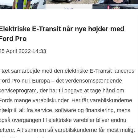
Elektriske E-Transit når nye højder med
Ford Pro
25 April 2022 14:33
I tæt samarbejde med den elektriske E-Transit lanceres
Ford Pro nu i Europa – det verdensomspændende
serviceprogram, der har til opgave at tage hånd om
Fords mange varebilskunder. Her får varebilskunderne
hjælp til alt fra service, software og finansiering, mens
også overgangen til elektriske varebiler bliver endnu
lettere. Alt sammen så varebilskunderne får mest muligt