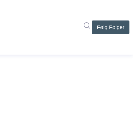
Søg i nyhedsrumme
Følg
Følger