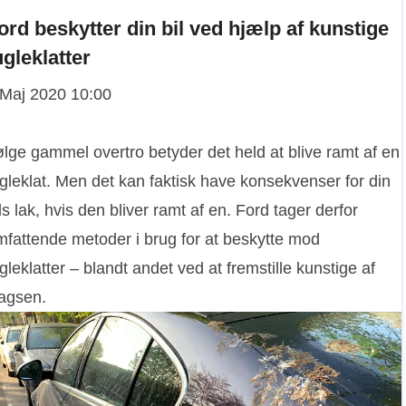
ord beskytter din bil ved hjælp af kunstige
ugleklatter
 Maj 2020 10:00
ølge gammel overtro betyder det held at blive ramt af en
gleklat. Men det kan faktisk have konsekvenser for din
ls lak, hvis den bliver ramt af en. Ford tager derfor
mfattende metoder i brug for at beskytte mod
gleklatter – blandt andet ved at fremstille kunstige af
lagsen.