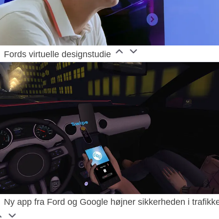
Fords virtuelle designstudie
Ny app fra Ford og Google højner sikkerheden i trafikk